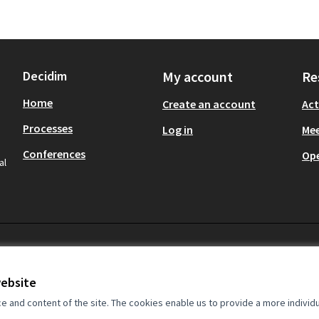
Decidim
My account
Re
Home
Create an account
Act
Processes
Log in
Mee
Conferences
Op
al
website
and content of the site. The cookies enable us to provide a more individ