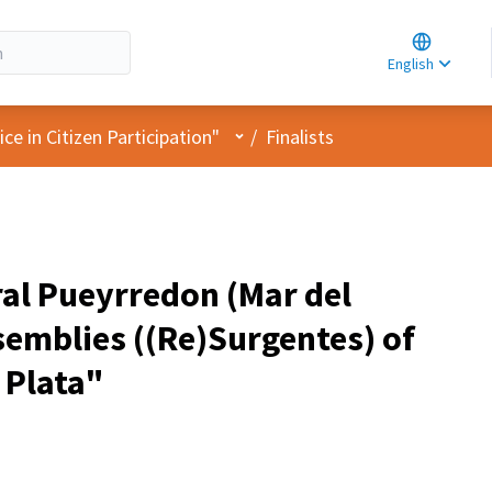
Choose la
Choisir la 
English
Elegir el i
User menu
e in Citizen Participation"
/
Finalists
al Pueyrredon (Mar del
semblies ((Re)Surgentes) of
l Plata"
pant