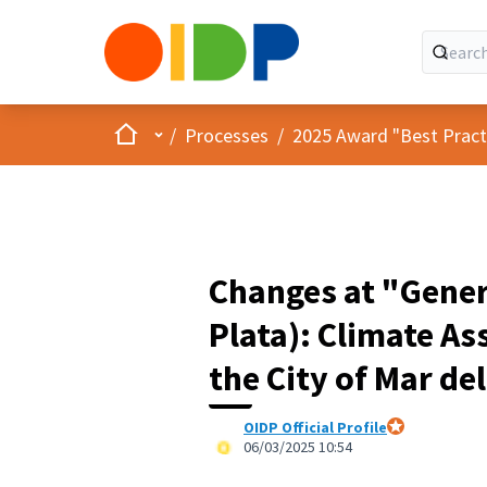
Home
Main menu
/
Processes
/
2025 Award "Best Practic
Changes at "Gener
Plata): Climate As
the City of Mar de
OIDP Official Profile
Official partici
06/03/2025 10:54