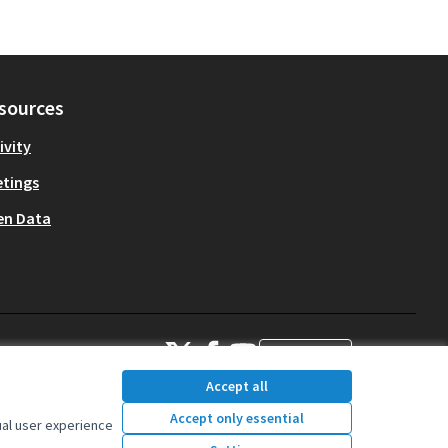
sources
ivity
tings
en Data
OIDP at X
OIDP at Facebook
OIDP at YouTube
English
Choose language
Choisir la l
(External link)
(External link)
(External link)
Accept all
Accept only essential
ual user experience
Creative Commons Lice
(External link)