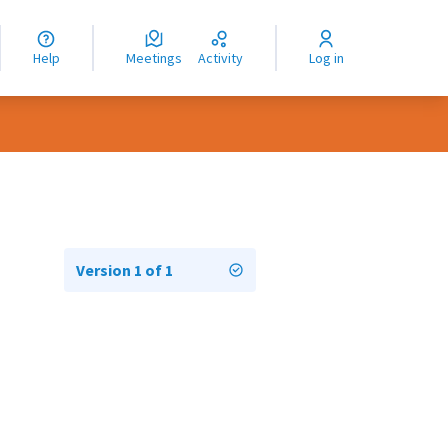
nguage
langue
Help
Meetings
Activity
Log in
dioma
Version 1 of 1