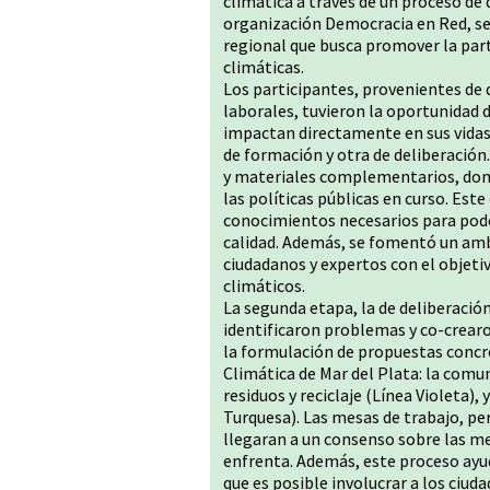
climática a través de un proceso de 
organización Democracia en Red, se
regional que busca promover la part
climáticas.
Los participantes, provenientes de
laborales, tuvieron la oportunidad 
impactan directamente en sus vidas
de formación y otra de deliberación
y materiales complementarios, dond
las políticas públicas en curso. Est
conocimientos necesarios para pode
calidad. Además, se fomentó un amb
ciudadanos y expertos con el objeti
climáticos.
La segunda etapa, la de deliberació
identificaron problemas y co-crearo
la formulación de propuestas concre
Climática de Mar del Plata: la comun
residuos y reciclaje (Línea Violeta)
Turquesa). Las mesas de trabajo, per
llegaran a un consenso sobre las me
enfrenta. Además, este proceso ayu
que es posible involucrar a los ciud