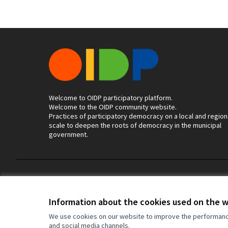
Welcome to OIDP participatory platform.
Welcome to the OIDP community website.
Practices of participatory democracy on a local and region
scale to deepen the roots of democracy in the municipal
government.
Terms of Service
Cookie settings
Information about the cookies used on the 
We use cookies on our website to improve the performance 
and social media channels.