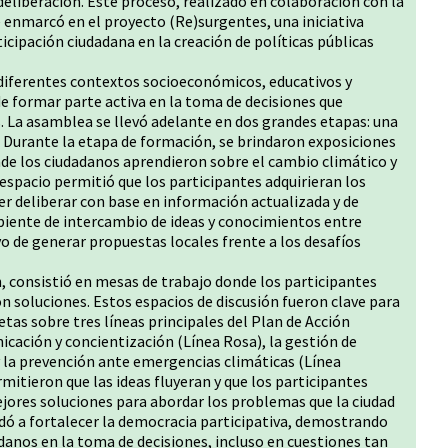
deliberación. Este proceso, realizado en colaboración con la
 enmarcó en el proyecto (Re)surgentes, una iniciativa
icipación ciudadana en la creación de políticas públicas
 diferentes contextos socioeconómicos, educativos y
de formar parte activa en la toma de decisiones que
. La asamblea se llevó adelante en dos grandes etapas: una
. Durante la etapa de formación, se brindaron exposiciones
e los ciudadanos aprendieron sobre el cambio climático y
e espacio permitió que los participantes adquirieran los
r deliberar con base en información actualizada y de
iente de intercambio de ideas y conocimientos entre
vo de generar propuestas locales frente a los desafíos
n, consistió en mesas de trabajo donde los participantes
n soluciones. Estos espacios de discusión fueron clave para
tas sobre tres líneas principales del Plan de Acción
icación y concientización (Línea Rosa), la gestión de
, y la prevención ante emergencias climáticas (Línea
mitieron que las ideas fluyeran y que los participantes
jores soluciones para abordar los problemas que la ciudad
dó a fortalecer la democracia participativa, demostrando
adanos en la toma de decisiones, incluso en cuestiones tan