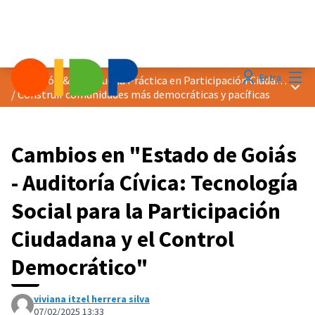
Menú
Entra
Distinción &quot;Buena Práctica en Participación Ciudadana&quot; 2025
Menú 
/
Construir comunidades más democráticas y pacíficas
Cambios en "Estado de Goiás
- Auditoría Cívica: Tecnología
Social para la Participación
Ciudadana y el Control
Democrático"
viviana itzel herrera silva
07/02/2025 13:33