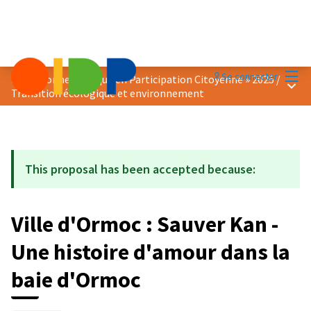
Menu
Se connecter
Prix « Bonne Pratique en Participation Citoyenne » 2025
/
Menu 
Transition écologique et environnement
This proposal has been accepted because:
Ville d'Ormoc : Sauver Kan -
Une histoire d'amour dans la
baie d'Ormoc