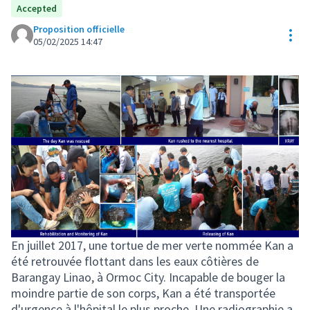
Accepted
Proposition officielle
Res
05/02/2025 14:47
En juillet 2017, une tortue de mer verte nommée Kan a
été retrouvée flottant dans les eaux côtières de
Barangay Linao, à Ormoc City. Incapable de bouger la
moindre partie de son corps, Kan a été transportée
d'urgence à l'hôpital le plus proche. Une radiographie a