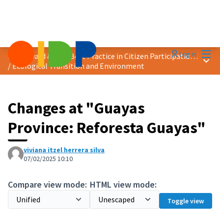
Mai
Log in
2025 Award &quot;Best Practice in Citizen Participation&quot;
Main
/
Ecological Transition and Environment
Changes at "Guayas
Province: Reforesta Guayas"
viviana itzel herrera silva
07/02/2025 10:10
Compare view mode:
HTML view mode:
Toggle view