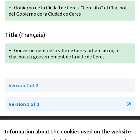
+
Gobierno de la Ciudad de Ceres: "Ceresito" el Chatbot
del Gobierno de la Ciudad de Ceres
Title (Français)
+
Gouvernement de la ville de Ceres : « Ceresito », le
chatbot du gouvernement de la ville de Ceres
Version 2 of 2
Version 1 of 2
Terms of Service
Information about the cookies used on the website
Cookie settings
OIDP at X
OIDP at Facebook
OIDP at YouTube