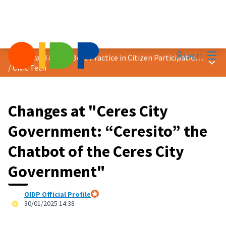
Mai
Log in
2025 Award &quot;Best Practice in Citizen Participation&quot;
Main
/
Civic Tech
Changes at "Ceres City
Government: “Ceresito” the
Chatbot of the Ceres City
Government"
OIDP Official Profile
Official participant
30/01/2025 14:38