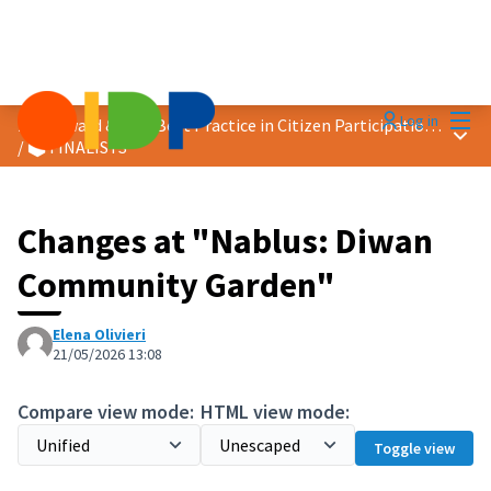
Mai
Log in
2026 Award &quot;Best Practice in Citizen Participation&quot;
Main
/
🗳️ FINALISTS
Changes at "Nablus: Diwan
Community Garden"
Elena Olivieri
21/05/2026 13:08
Compare view mode:
HTML view mode:
Toggle view