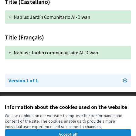
Title (Castellano)
+
Nablus: Jardín Comunitario Al-Diwan
Title (Français)
+
Nablus : Jardin communautaire Al-Diwan
Version 1 of 1
Terms of Service
Information about the cookies used on the website
Cookie settings
OIDP at X
OIDP at Facebook
OIDP at YouTube
We use cookies on our website to improve the performance and
content of the site. The cookies enable us to provide a more
(External link)
(External link)
(External link)
English
individual user experience and social media channels.
Choose language
Choisir la langue
Elegir el idioma
Accept all