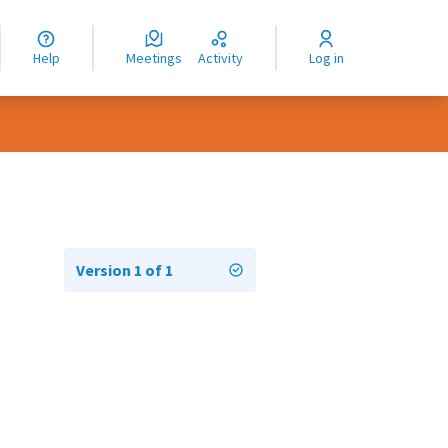
nguage
langue
Help
Meetings
Activity
Log in
dioma
Version 1 of 1