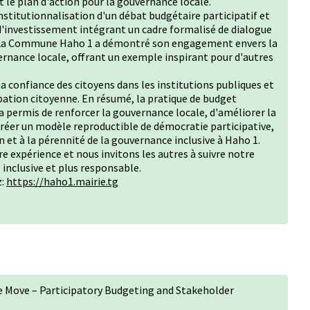
 le plan d'action pour la gouvernance locale.
nstitutionnalisation d'un débat budgétaire participatif et
 d'investissement intégrant un cadre formalisé de dialogue
 . La Commune Haho 1 a démontré son engagement envers la
ernance locale, offrant un exemple inspirant pour d'autres
la confiance des citoyens dans les institutions publiques et
pation citoyenne. En résumé, la pratique de budget
 permis de renforcer la gouvernance locale, d'améliorer la
 créer un modèle reproductible de démocratie participative,
n et à la pérennité de la gouvernance inclusive à Haho 1.
 expérience et nous invitons les autres à suivre notre
inclusive et plus responsable.
z:
https://haho1.mairie.tg
 Move – Participatory Budgeting and Stakeholder