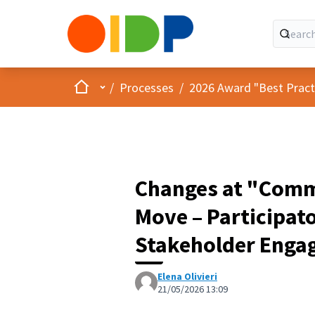
Home
Main menu
/
Processes
/
2026 Award "Best Practic
Changes at "Comm
Move – Participat
Stakeholder Engag
Elena Olivieri
21/05/2026 13:09