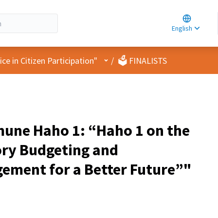
Choose la
Choisir la 
English
Elegir el i
User menu
e in Citizen Participation"
/
🗳️ FINALISTS
une Haho 1: “Haho 1 on the
ory Budgeting and
ement for a Better Future”"