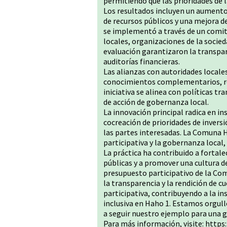
permitiendo que las prioridades de l
Los resultados incluyen un aumento 
de recursos públicos y una mejora d
se implementó a través de un comité
locales, organizaciones de la socie
evaluación garantizaron la transpar
auditorías financieras.
Las alianzas con autoridades locales
conocimientos complementarios, refo
iniciativa se alinea con políticas tr
de acción de gobernanza local.
La innovación principal radica en in
cocreación de prioridades de invers
las partes interesadas. La Comuna
participativa y la gobernanza local,
La práctica ha contribuido a fortale
públicas y a promover una cultura d
presupuesto participativo de la Co
la transparencia y la rendición de 
participativa, contribuyendo a la in
inclusiva en Haho 1. Estamos orgull
a seguir nuestro ejemplo para una 
Para más información, visite:
https: