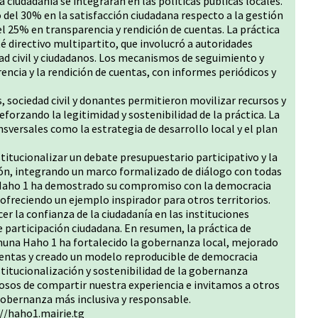
a ciudadanía se integraran en las políticas públicas locales.
del 30% en la satisfacción ciudadana respecto a la gestión
el 25% en transparencia y rendición de cuentas. La práctica
 directivo multipartito, que involucró a autoridades
dad civil y ciudadanos. Los mecanismos de seguimiento y
encia y la rendición de cuentas, con informes periódicos y
, sociedad civil y donantes permitieron movilizar recursos y
rzando la legitimidad y sostenibilidad de la práctica. La
ansversales como la estrategia de desarrollo local y el plan
stitucionalizar un debate presupuestario participativo y la
ión, integrando un marco formalizado de diálogo con todas
 Haho 1 ha demostrado su compromiso con la democracia
 ofreciendo un ejemplo inspirador para otros territorios.
cer la confianza de la ciudadanía en las instituciones
e participación ciudadana. En resumen, la práctica de
muna Haho 1 ha fortalecido la gobernanza local, mejorado
cuentas y creado un modelo reproducible de democracia
stitucionalización y sostenibilidad de la gobernanza
osos de compartir nuestra experiencia e invitamos a otros
gobernanza más inclusiva y responsable.
//haho1.mairie.tg