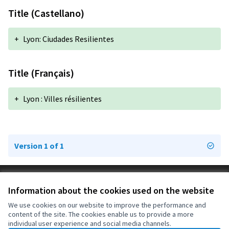
Title (Castellano)
+
Lyon: Ciudades Resilientes
Title (Français)
+
Lyon : Villes résilientes
Version 1 of 1
Terms of Service
Information about the cookies used on the website
Cookie settings
OIDP at X
OIDP at Facebook
OIDP at YouTube
We use cookies on our website to improve the performance and
content of the site. The cookies enable us to provide a more
(External link)
(External link)
(External link)
English
individual user experience and social media channels.
Choose language
Choisir la langue
Elegir el idioma