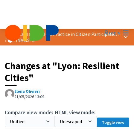
Mai
Log in
2026 Award &quot;Best Practice in Citizen Participation&quot;
Main
/
🗳️ FINALISTS
Changes at "Lyon: Resilient
Cities"
Elena Olivieri
21/05/2026 13:09
Compare view mode:
HTML view mode:
Toggle view