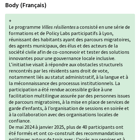
Body (Français)
+
Le programme
Villes résilientes
a consisté en une série de
formations et de Policy Labs participatifs à Lyon,
réunissant des habitants ayant des parcours migratoires,
des agents municipaux, des élus et des acteurs de la
société civile afin de co-concevoir et tester des solutions
innovantes pour une gouvernance locale inclusive.
L’initiative visait à répondre aux obstacles structurels
rencontrés par les résidents sans droit de vote,
notamment liés au statut administratif, à la langue et à
la méconnaissance des processus institutionnels. La
participation a été rendue accessible grâce à une
facilitation multilingue assurée par des personnes issues
de parcours migratoires, à la mise en place de services de
garde d’enfants, à l’organisation de sessions en soirée et
à la collaboration avec des organisations locales de
confiance.
De mai 2024 à janvier 2025, plus de 40 participants ont
été formés et ont co-construit des recommandations
politiques autour de trois axes : l’accès aux services et à