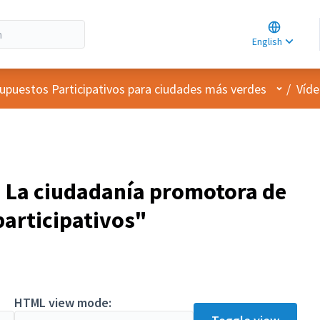
Choose la
Choisir la 
English
Elegir el i
User me
upuestos Participativos para ciudades más verdes
/
Víde
 La ciudadanía promotora de
participativos"
pant
HTML view mode: