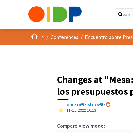
Home
Main menu
/
Conferences
/
Encuentro sobre Pres
Changes at "Mesa:
los presupuestos 
OIDP Official Profile
Official partici
11/11/2022 10:13
Compare view mode: