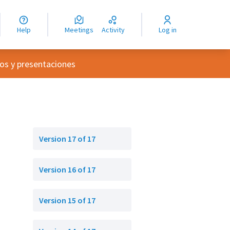
nguage
langue
Help
Meetings
Activity
Log in
dioma
nu
os y presentaciones
Version 17 of 17
Version 16 of 17
Version 15 of 17