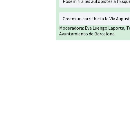
Posem fi a les autopistes a l'Esqu
Creem un carril bici a la Via Augus
Moderadora: Eva Luengo Laporta, Téc
Ayuntamiento de Barcelona