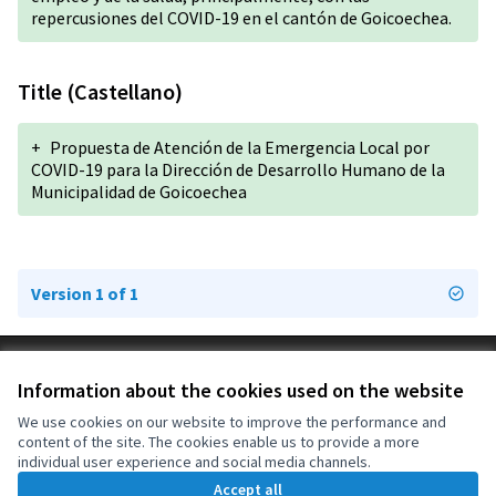
repercusiones del COVID-19 en el cantón de Goicoechea.
Title (Castellano)
+
Propuesta de Atención de la Emergencia Local por
COVID-19 para la Dirección de Desarrollo Humano de la
Municipalidad de Goicoechea
Version 1 of 1
Terms of Service
Information about the cookies used on the website
Cookie settings
OIDP at X
OIDP at Facebook
OIDP at YouTube
We use cookies on our website to improve the performance and
content of the site. The cookies enable us to provide a more
(External link)
(External link)
(External link)
English
individual user experience and social media channels.
Choose language
Choisir la langue
Elegir el idioma
Accept all