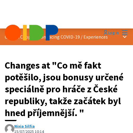
Mai
Log in
Main
Citizen Cooperation facing COVID-19
/
Experiences
Changes at "Co mě fakt
potěšilo, jsou bonusy určené
speciálně pro hráče z České
republiky, takže začátek byl
hned příjemnější. "
Nixia Silfia
15/07/2025 10:14