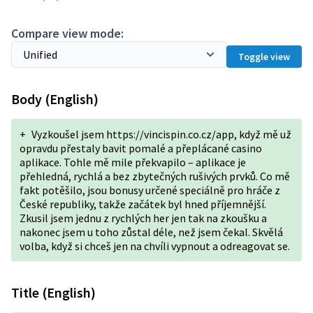
Compare view mode:
Toggle view
Body (English)
+
Vyzkoušel jsem https://vincispin.co.cz/app, když mě už
opravdu přestaly bavit pomalé a přeplácané casino
aplikace. Tohle mě mile překvapilo – aplikace je
přehledná, rychlá a bez zbytečných rušivých prvků. Co mě
fakt potěšilo, jsou bonusy určené speciálně pro hráče z
České republiky, takže začátek byl hned příjemnější.
Zkusil jsem jednu z rychlých her jen tak na zkoušku a
nakonec jsem u toho zůstal déle, než jsem čekal. Skvělá
volba, když si chceš jen na chvíli vypnout a odreagovat se.
Title (English)