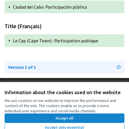
+
Ciudad del Cabo: Participación pública
Title (Français)
+
Le Cap (Cape Town) : Participation publique
Version 1 of 1
Terms of Service
Information about the cookies used on the website
Cookie settings
OIDP at X
OIDP at Facebook
OIDP at YouTube
We use cookies on our website to improve the performance and
content of the site. The cookies enable us to provide a more
(External link)
(External link)
(External link)
English
individual user experience and social media channels.
Choose language
Choisir la langue
Elegir el idioma
Accept all
Accept only essential