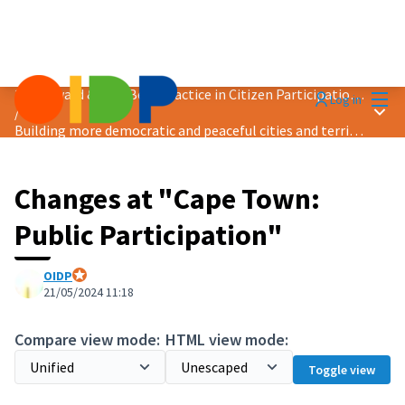
Mai
2024 Award &quot;Best Practice in Citizen Participation&quot;
Log in
Main
/
Building more democratic and peaceful cities and territories
Changes at "Cape Town:
Public Participation"
OIDP
Official participant
21/05/2024 11:18
Compare view mode:
HTML view mode:
Toggle view