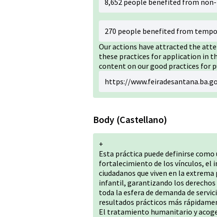
8,652 people benefited from non-
270 people benefited from tempo
Our actions have attracted the atte
these practices for application in t
content on our good practices for p
https://www.feiradesantana.ba.go
Body (Castellano)
+
Esta práctica puede definirse como u
fortalecimiento de los vínculos, el
ciudadanos que viven en la extrema 
infantil, garantizando los derechos 
toda la esfera de demanda de servic
resultados prácticos más rápidame
El tratamiento humanitario y acoged