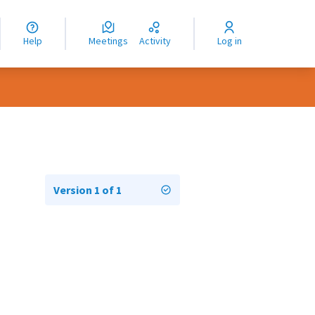
nguage
langue
Help
Meetings
Activity
Log in
dioma
Version 1 of 1