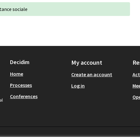
stance sociale
Decidim
My account
Re
Home
Create an account
Act
Processes
Log in
Mee
Conferences
Op
al