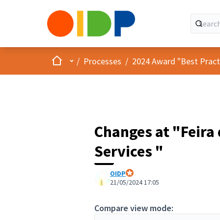
Home
Main menu
/
Processes
/
2024 Award "Best Practic
Changes at "Feira 
Services "
OIDP
Official participant
21/05/2024 17:05
Compare view mode: