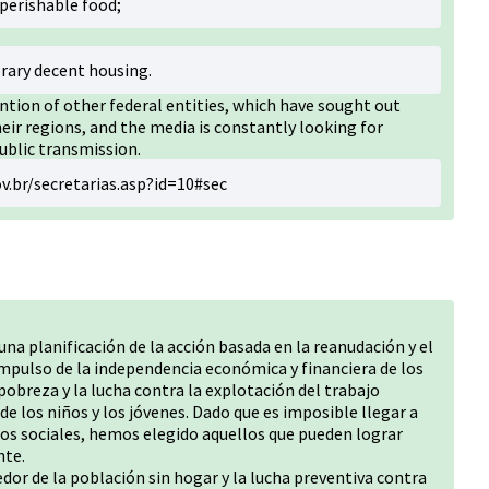
perishable food;
rary decent housing.
ntion of other federal entities, which have sought out
heir regions, and the media is constantly looking for
ublic transmission.
v.br/secretarias.asp?id=10#sec
na planificación de la acción basada en la reanudación y el
 impulso de la independencia económica y financiera de los
pobreza y la lucha contra la explotación del trabajo
de los niños y los jóvenes. Dado que es imposible llegar a
ios sociales, hemos elegido aquellos que pueden lograr
nte.
or de la población sin hogar y la lucha preventiva contra