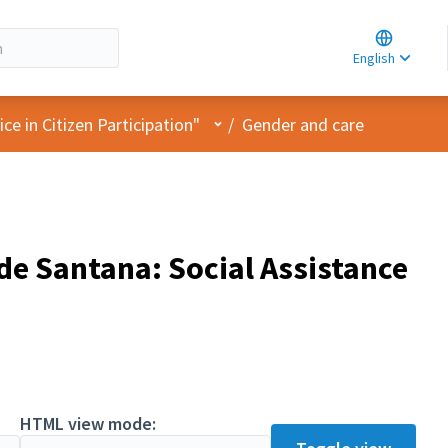
Choose la
Choisir la 
English
Elegir el i
User menu
e in Citizen Participation"
/
Gender and care
de Santana: Social Assistance
HTML view mode: