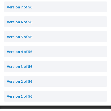
Version 7 of 56
Version 6 of 56
Version 5 of 56
Version 4 of 56
Version 3 of 56
Version 2 of 56
Version 1 of 56