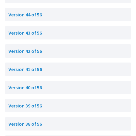
Version 44 of 56
Version 43 of 56
Version 42 of 56
Version 41 of 56
Version 40 of 56
Version 39 of 56
Version 38 of 56