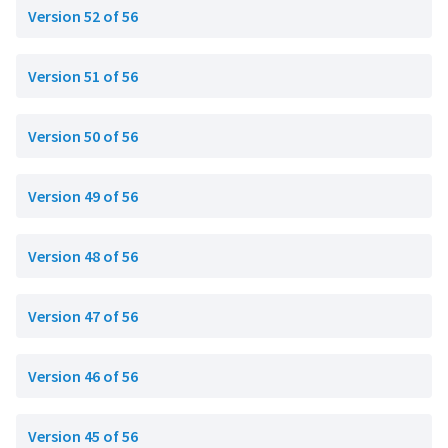
Version 52 of 56
Version 51 of 56
Version 50 of 56
Version 49 of 56
Version 48 of 56
Version 47 of 56
Version 46 of 56
Version 45 of 56