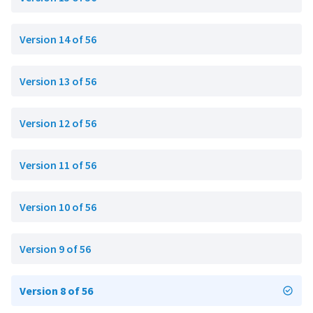
Version 14 of 56
Version 13 of 56
Version 12 of 56
Version 11 of 56
Version 10 of 56
Version 9 of 56
Version 8 of 56