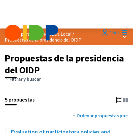
Menú
Entra
Agenda para la Democracia Local
/
Menú 
Propuestas de la presidencia del OIDP
Propuestas de la presidencia
del OIDP
Filtrar y buscar
5 propuestas
Ordenar propuestas por:
Evaluation of participatory policies and