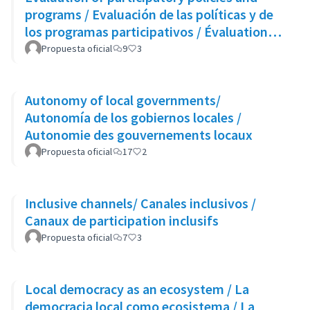
programs / Evaluación de las políticas y de
los programas participativos / Évaluation
des politiques et des programmes
Propuesta oficial
9
3
participatifs
Autonomy of local governments/
Autonomía de los gobiernos locales /
Autonomie des gouvernements locaux
Propuesta oficial
17
2
Inclusive channels/ Canales inclusivos /
Canaux de participation inclusifs
Propuesta oficial
7
3
Local democracy as an ecosystem / La
democracia local como ecosistema / La