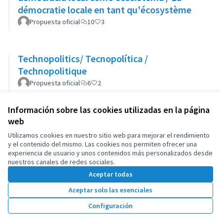
démocratie locale en tant qu'écosystème
Propuesta oficial
10
3
Technopolitics/ Tecnopolítica /
Technopolitique
Propuesta oficial
6
2
Información sobre las cookies utilizadas en la página
web
Términos y condiciones de uso
Configuración de cookies
Utilizamos cookies en nuestro sitio web para mejorar el rendimiento
OIDP en X
OIDP en Facebook
OIDP en YouTube
y el contenido del mismo. Las cookies nos permiten ofrecer una
experiencia de usuario y unos contenidos más personalizados desde
(Enlace externo)
(Enlace externo)
(Enlace externo)
Castellano
nuestros canales de redes sociales.
Choose language
Choisir la langue
Elegir el idioma
Aceptar todas
Aceptar solo las esenciales
Con licenci
(Enlace exte
Configuración
(Enlace externo)
Web creada con
software libre
.
(Enlace externo)