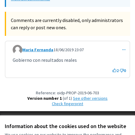
Comments are currently disabled, only administrators
can reply or post new ones.
Maria Fernanda
18/06/2019 23:07
Comment 749
Gobierno con resultados reales
2
0
Reference: oidp-PROP-2019-06-703
Version number 1
(of 1)
see other versions
Check fingerprint
Terms of Service
Information about the cookies used on the website
Cookie settings
OIDP at X
OIDP at Facebook
OIDP at YouTube
We use cookies on our website to improve the performance and