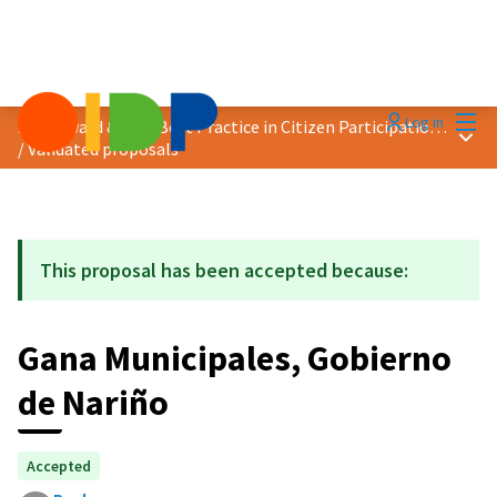
Mai
Log in
2019 Award &quot;Best Practice in Citizen Participation&quot;
Main
/
Validated proposals
This proposal has been accepted because:
Gana Municipales, Gobierno
de Nariño
Accepted