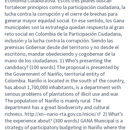
Economía Colaborativa. Estos tres pilares buscan
fortalecer principios como la participación ciudadana, la
lucha contra la corrupción y el cierre de brechas para
generar mayor equidad social. En ese sentido, los Gana
municipales son la estrategia quedan respuesta al gran
reto social en Colombia de la Participación Ciudadana,
inclusión y la lucha contra la corrupción. Siendo las
premisas Gobernar desde del territorio y no desde el
escritorio, mandar obedeciendo y cogobernar de la
mano de los ciudadanos. 1) Who’s presenting the
candidacy? (100 words) The proposal is presented by
the Government of Nariño, territorial entity of
Colombia. Nariño is located in the south of the country,
has about 1,700,000 inhabitants, is a department with
serious problems of plantations of illicit use and war.
The population of Nariño is mainly rural. The
department has a great biodiversity and cultural
richness.
http://xn--nario-rta.gov.co/inicio/
2) What’s
(External link)
the experience about? (300 words) GANA Municipal is a
strategy of participatory budgeting in Nariño where the