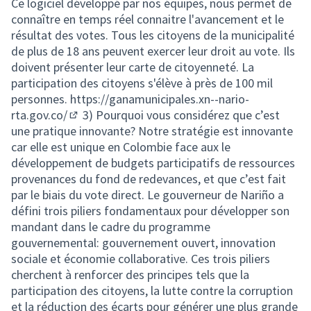
Ce logiciel développé par nos équipes, nous permet de
connaître en temps réel connaitre l'avancement et le
résultat des votes. Tous les citoyens de la municipalité
de plus de 18 ans peuvent exercer leur droit au vote. Ils
doivent présenter leur carte de citoyenneté. La
participation des citoyens s'élève à près de 100 mil
personnes.
https://ganamunicipales.xn--nario-
rta.gov.co/
3) Pourquoi vous considérez que c’est
(External link)
une pratique innovante? Notre stratégie est innovante
car elle est unique en Colombie face aux le
développement de budgets participatifs de ressources
provenances du fond de redevances, et que c’est fait
par le biais du vote direct. Le gouverneur de Nariño a
défini trois piliers fondamentaux pour développer son
mandant dans le cadre du programme
gouvernemental: gouvernement ouvert, innovation
sociale et économie collaborative. Ces trois piliers
cherchent à renforcer des principes tels que la
participation des citoyens, la lutte contre la corruption
et la réduction des écarts pour générer une plus grande