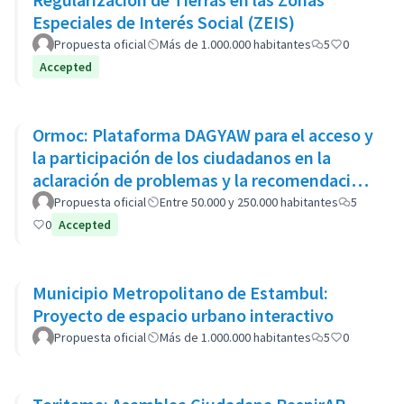
Especiales de Interés Social (ZEIS)
Propuesta oficial
Más de 1.000.000 habitantes
5
0
Accepted
Ormoc: Plataforma DAGYAW para el acceso y
la participación de los ciudadanos en la
aclaración de problemas y la recomendación
de opciones políticas
Propuesta oficial
Entre 50.000 y 250.000 habitantes
5
0
Accepted
Municipio Metropolitano de Estambul:
Proyecto de espacio urbano interactivo
Propuesta oficial
Más de 1.000.000 habitantes
5
0