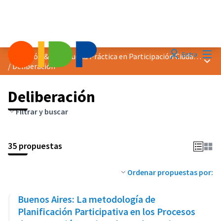
Menú
Entra
Distinción &quot;Buena Práctica en Participación Ciudadana&quot; 2023
Menú 
/
Deliberación
Deliberación
Filtrar y buscar
35 propuestas
Ordenar propuestas por:
Buenos Aires: La metodología de
Planificación Participativa en los Procesos