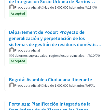
de Integración Socio Urbana de Barrios
Populares: el caso del Barrio 20
Propuesta oficial
Más de 1.000.000 habitantes
13
0
Accepted
Département de Podor: Proyecto de
generalización y perpetuación de los
sistemas de gestión de residuos domésticos
(GP-GOM).
Propuesta oficial
Gobiernos supralocales, regionales, provinciales…
10
0
Accepted
Bogotá: Asamblea Ciudadana Itinerante
Propuesta oficial
Más de 1.000.000 habitantes
6
1
Fortaleza: Planificación Integrada de la
Regularización de Tierras en las Zonas