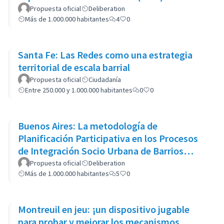
Propuesta oficial
Deliberation
Más de 1.000.000 habitantes
4
0
Santa Fe: Las Redes como una estrategia
territorial de escala barrial
Propuesta oficial
Ciudadanía
Entre 250.000 y 1.000.000 habitantes
0
0
Buenos Aires: La metodología de
Planificación Participativa en los Procesos
de Integración Socio Urbana de Barrios
Populares: el caso del Barrio 20
Propuesta oficial
Deliberation
Más de 1.000.000 habitantes
5
0
Montreuil en jeu: ¡un dispositivo jugable
para probar y mejorar los mecanismos