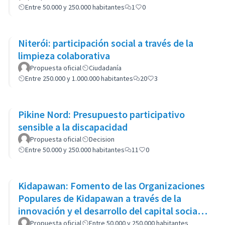
Entre 50.000 y 250.000 habitantes
1
0
Niterói: participación social a través de la
limpieza colaborativa
Propuesta oficial
Ciudadanía
Entre 250.000 y 1.000.000 habitantes
20
3
Pikine Nord: Presupuesto participativo
sensible a la discapacidad
Propuesta oficial
Decision
Entre 50.000 y 250.000 habitantes
11
0
Kidapawan: Fomento de las Organizaciones
Populares de Kidapawan a través de la
innovación y el desarrollo del capital social
(APOKIDS)
Propuesta oficial
Entre 50.000 y 250.000 habitantes