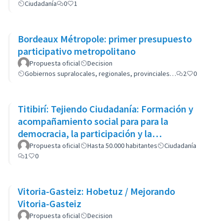
Ciudadanía
0
1
Bordeaux Métropole: primer presupuesto
participativo metropolitano
Propuesta oficial
Decision
Gobiernos supralocales, regionales, provinciales…
2
0
Titibirí: Tejiendo Ciudadanía: Formación y
acompañamiento social para para la
democracia, la participación y la
reconciliación
Propuesta oficial
Hasta 50.000 habitantes
Ciudadanía
1
0
Vitoria-Gasteiz: Hobetuz / Mejorando
Vitoria-Gasteiz
Propuesta oficial
Decision