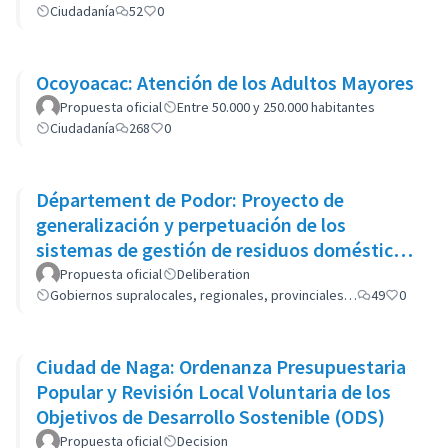
Ciudadanía
52
0
Ocoyoacac: Atención de los Adultos Mayores
Propuesta oficial
Entre 50.000 y 250.000 habitantes
Ciudadanía
268
0
Département de Podor: Proyecto de
generalización y perpetuación de los
sistemas de gestión de residuos domésticos
(GP-GOM).
Propuesta oficial
Deliberation
Gobiernos supralocales, regionales, provinciales…
49
0
Ciudad de Naga: Ordenanza Presupuestaria
Popular y Revisión Local Voluntaria de los
Objetivos de Desarrollo Sostenible (ODS)
Propuesta oficial
Decision