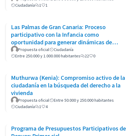
Ciudadanía
1
1
Las Palmas de Gran Canaria: Proceso
participativo con la Infancia como
oportunidad para generar dinámicas de
cambio en las políticas del municipio
Propuesta oficial
Ciudadanía
Entre 250.000 y 1.000.000 habitantes
22
0
Muthurwa (Kenia): Compromiso activo de la
ciudadanía en la búsqueda del derecho a la
vivienda
Propuesta oficial
Entre 50.000 y 250.000 habitantes
Ciudadanía
1
4
Programa de Presupuestos Participativos de
Denver: Primer cicl