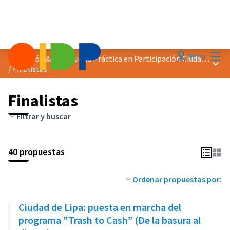
Menú
Entra
Distinción &quot;Buena Práctica en Participación Ciudadana&quot; 2023
Menú 
/
Finalistas
Finalistas
Filtrar y buscar
40 propuestas
Ordenar propuestas por:
Ciudad de Lipa: puesta en marcha del
programa "Trash to Cash” (De la basura al