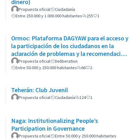
dinero)
Propuesta oficial
Ciudadanía
Entre 250.000 y 1.000.000 habitantes
255
1
Ormoc: Plataforma DAGYAW para el acceso y
la participación de los ciudadanos en la
aclaración de problemas y la recomendación
de opciones políticas
Propuesta oficial
Deliberation
Entre 50.000 y 250.000 habitantes
66
2
Teherán: Club Juvenil
Propuesta oficial
Ciudadanía
124
1
Naga: Institutionalizing People’s
Participation in Governance
Propuesta oficial
Entre 50.000 y 250.000 habitantes