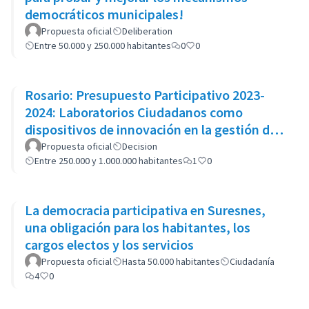
democráticos municipales!
Propuesta oficial
Deliberation
Entre 50.000 y 250.000 habitantes
0
0
Rosario: Presupuesto Participativo 2023-
2024: Laboratorios Ciudadanos como
dispositivos de innovación en la gestión de
políticas públicas
Propuesta oficial
Decision
Entre 250.000 y 1.000.000 habitantes
1
0
La democracia participativa en Suresnes,
una obligación para los habitantes, los
cargos electos y los servicios
Propuesta oficial
Hasta 50.000 habitantes
Ciudadanía
4
0