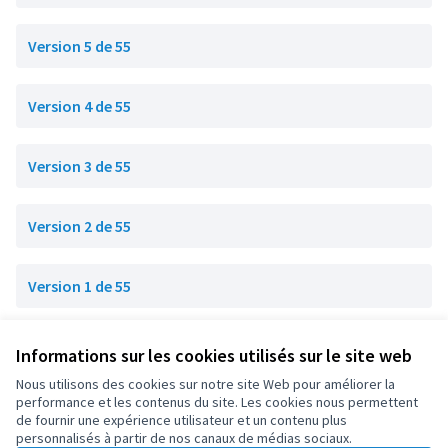
Version 5 de 55
Version 4 de 55
Version 3 de 55
Version 2 de 55
Version 1 de 55
Informations sur les cookies utilisés sur le site web
Conditions d'utilisation
Paramètres des cookies
Nous utilisons des cookies sur notre site Web pour améliorer la
OIDP sur X
OIDP sur Facebook
OIDP sur YouTube
performance et les contenus du site. Les cookies nous permettent
de fournir une expérience utilisateur et un contenu plus
(Lien externe)
(Lien externe)
(Lien externe)
Français
personnalisés à partir de nos canaux de médias sociaux.
Choose language
Choisir la langue
Elegir el idioma