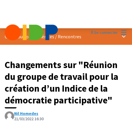
Menu
Se connecter
Menu 
Contributions générales
/
Rencontres
Changements sur "Réunion
du groupe de travail pour la
création d’un Indice de la
démocratie participative"
Nil Homedes
21/03/2022 16:30