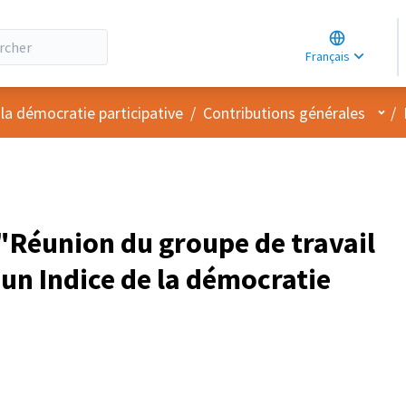
Choose lang
Choisir la la
Français
Elegir el idi
Menu
 la démocratie participative
/
Contributions générales
/
Réunion du groupe de travail
’un Indice de la démocratie