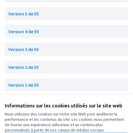
Version 5 de 55
Version 4 de 55
Version 3 de 55
Version 2 de 55
Version 1 de 55
Informations sur les cookies utilisés sur le site web
Conditions d'utilisation
Paramètres des cookies
Nous utilisons des cookies sur notre site Web pour améliorer la
OIDP sur X
OIDP sur Facebook
OIDP sur YouTube
performance et les contenus du site. Les cookies nous permettent
de fournir une expérience utilisateur et un contenu plus
(Lien externe)
(Lien externe)
(Lien externe)
Français
personnalisés à partir de nos canaux de médias sociaux.
Choose language
Choisir la langue
Elegir el idioma