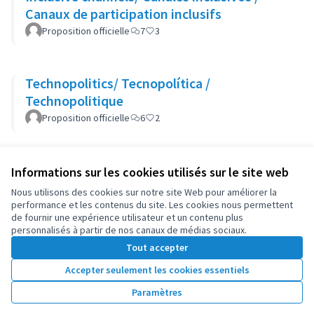
Canaux de participation inclusifs
Proposition officielle
7
3
Technopolitics/ Tecnopolítica /
Technopolitique
Proposition officielle
6
2
Informations sur les cookies utilisés sur le site web
Conditions d'utilisation
Paramètres des cookies
Nous utilisons des cookies sur notre site Web pour améliorer la
OIDP sur X
OIDP sur Facebook
OIDP sur YouTube
performance et les contenus du site. Les cookies nous permettent
de fournir une expérience utilisateur et un contenu plus
(Lien externe)
(Lien externe)
(Lien externe)
Français
personnalisés à partir de nos canaux de médias sociaux.
Choose language
Choisir la langue
Elegir el idioma
Tout accepter
Accepter seulement les cookies essentiels
Licence Cre
(Lien extern
Paramètres
(Lien externe)
Site réalisé grâce au
logiciel libre Decidim
.
(Lien externe)