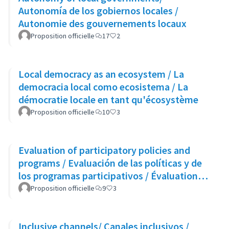
Autonomía de los gobiernos locales /
Autonomie des gouvernements locaux
Proposition officielle
17
2
Local democracy as an ecosystem / La
democracia local como ecosistema / La
démocratie locale en tant qu'écosystème
Proposition officielle
10
3
Evaluation of participatory policies and
programs / Evaluación de las políticas y de
los programas participativos / Évaluation
des politiques et des programmes
Proposition officielle
9
3
participatifs
Inclusive channels/ Canales inclusivos /