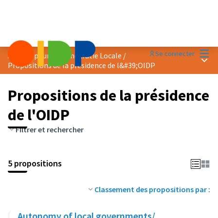
Menu
Se connecter
Agenda pour la Démocratie Locale
/
Menu 
Propositions de la présidence de l&#39;OIDP
Propositions de la présidence
de l'OIDP
Filtrer et rechercher
5 propositions
Classement des propositions par :
Autonomy of local governments/