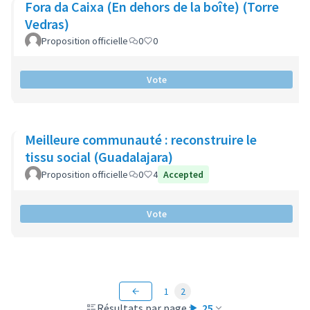
Fora da Caixa (En dehors de la boîte) (Torre
Vedras)
Proposition officielle
0
0
Vote
Meilleure communauté : reconstruire le
tissu social (Guadalajara)
Proposition officielle
0
4
Accepted
Vote
1
2
Résultats par page :
25