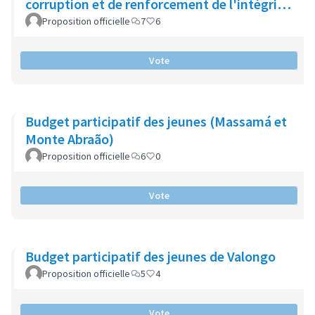
corruption et de renforcement de l'intégrité
publique (Catalogne)
Proposition officielle
7
6
Vote
Budget participatif des jeunes (Massamá et
Monte Abraão)
Proposition officielle
6
0
Vote
Budget participatif des jeunes de Valongo
Proposition officielle
5
4
Vote