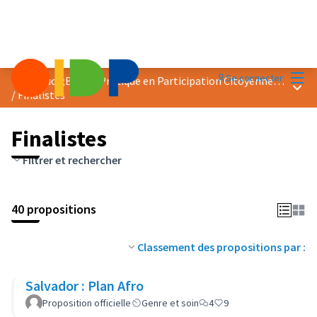
Menu
Se connecter
Prix &quot;Bonne Pratique en Participation Citoyenne&quot; 2024
Menu 
/
Finalistes
Finalistes
Filtrer et rechercher
40 propositions
Classement des propositions par :
Salvador : Plan Afro
Proposition officielle
Genre et soin
4
9