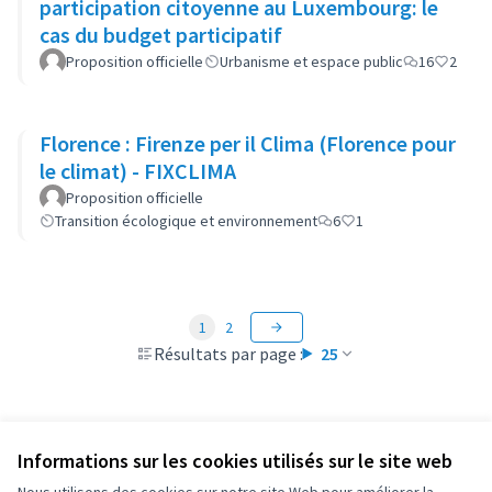
participation citoyenne au Luxembourg: le
cas du budget participatif
Proposition officielle
Urbanisme et espace public
16
2
Florence : Firenze per il Clima (Florence pour
le climat) - FIXCLIMA
Proposition officielle
Transition écologique et environnement
6
1
1
2
Résultats par page :
25
Informations sur les cookies utilisés sur le site web
Conditions d'utilisation
Paramètres des cookies