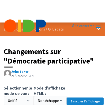
Menu
Se connecter
Menu 
Discussion sur les notions
/
💬 Débats
Changements sur
"Démocratie participative"
John Baker
28/07/2022 13:21
Sélectionner le
Mode d'affichage
mode de vue :
HTML :
Basculer l’affichage