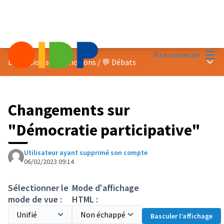
Menu
Se connecter
Menu 
Discussion sur les notions
/
💬 Débats
Changements sur
"Démocratie participative"
Utilisateur ayant supprimé son compte
06/02/2023 09:14
Sélectionner le
Mode d'affichage
mode de vue :
HTML :
Basculer l’affichage