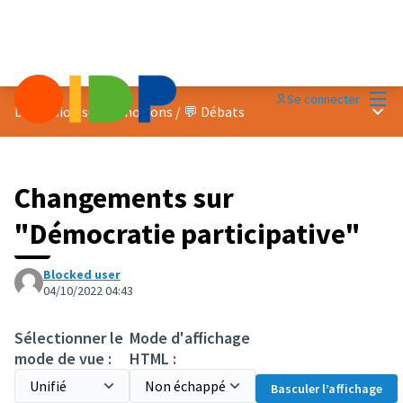
Menu
Se connecter
Menu 
Discussion sur les notions
/
💬 Débats
Changements sur
"Démocratie participative"
Blocked user
04/10/2022 04:43
Sélectionner le
Mode d'affichage
mode de vue :
HTML :
Basculer l’affichage