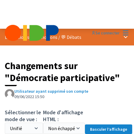
Menu
Se connecter
Menu 
Discussion sur les notions
/
💬 Débats
Changements sur
"Démocratie participative"
Utilisateur ayant supprimé son compte
09/06/2022 15:50
Sélectionner le
Mode d'affichage
mode de vue :
HTML :
Basculer l’affichage