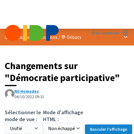
Menu
Se connecter
Menu 
Discussion sur les notions
/
💬 Débats
Changements sur
"Démocratie participative"
Nil Homedes
04/10/2022 09:31
Sélectionner le
Mode d'affichage
mode de vue :
HTML :
Basculer l’affichage