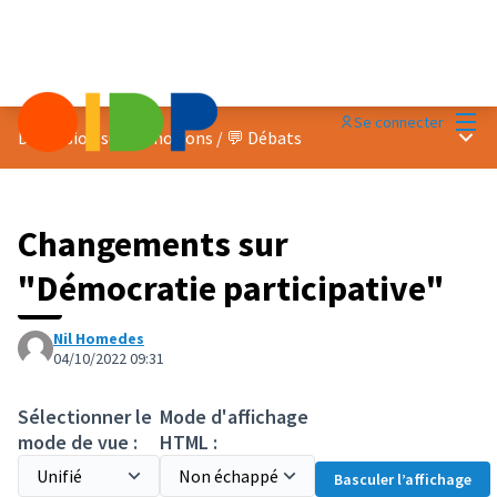
Menu
Se connecter
Menu 
Discussion sur les notions
/
💬 Débats
Changements sur
"Démocratie participative"
Nil Homedes
04/10/2022 09:31
Sélectionner le
Mode d'affichage
mode de vue :
HTML :
Basculer l’affichage