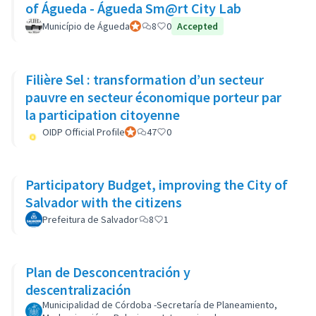
of Águeda - Águeda Sm@rt City Lab
Município de Águeda
Official participant
8
0
Accepted
Filière Sel : transformation d’un secteur
pauvre en secteur économique porteur par
la participation citoyenne
OIDP Official Profile
Official participant
47
0
Participatory Budget, improving the City of
Salvador with the citizens
Prefeitura de Salvador
8
1
Plan de Desconcentración y
descentralización
Municipalidad de Córdoba -Secretaría de Planeamiento,