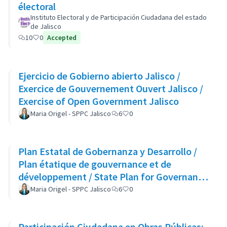
électoral
Instituto Electoral y de Participación Ciudadana del estado
de Jalisco
10
0
Accepted
Ejercicio de Gobierno abierto Jalisco /
Exercice de Gouvernement Ouvert Jalisco /
Exercise of Open Government Jalisco
Maria Origel - SPPC Jalisco
6
0
Plan Estatal de Gobernanza y Desarrollo /
Plan étatique de gouvernance et de
développement / State Plan for Governance
and Development
Maria Origel - SPPC Jalisco
6
0
Participación Ciudadana en Obras Públicas: