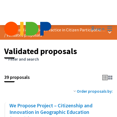
Mai
Log in
2020 Award &quot;Best Practice in Citizen Participation&quot;
Main
/
Validated proposals
Validated proposals
Filter and search
39 proposals
Order proposals by:
We Propose Project – Citizenship and
Innovation in Geographic Education