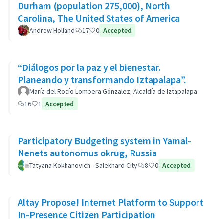
Durham (population 275,000), North
Carolina, The United States of America
Andrew Holland
17
0
Accepted
“Diálogos por la paz y el bienestar.
Planeando y transformando Iztapalapa”.
María del Rocío Lombera Gónzalez, Alcaldía de Iztapalapa
16
1
Accepted
Participatory Budgeting system in Yamal-
Nenets autonomus okrug, Russia
Tatyana Kokhanovich - Salekhard City
8
0
Accepted
Altay Propose! Internet Platform to Support
In-Presence Citizen Participation