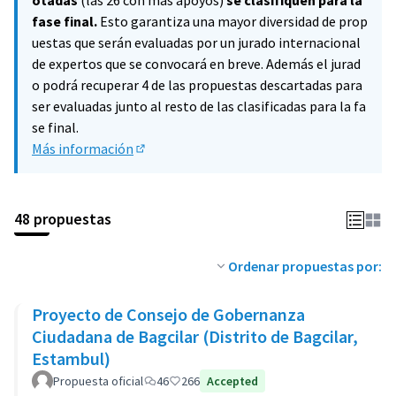
otadas
(las 26 con más apoyos)
se clasifiquen para la
fase final.
Esto garantiza una mayor diversidad de prop
uestas que serán evaluadas por un jurado internacional
de expertos que se convocará en breve. Además el jurad
o podrá recuperar 4 de las propuestas descartadas para
ser evaluadas junto al resto de las clasificadas para la fa
se final.
Más información
(Enlace externo)
48 propuestas
Ordenar propuestas por:
Proyecto de Consejo de Gobernanza
Ciudadana de Bagcilar (Distrito de Bagcilar,
Estambul)
Propuesta oficial
46
266
Accepted