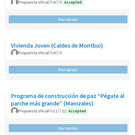
Propuesta oficial
4
5
Accepted
Dar apoyo
Vivienda Joven (Caldes de Montbui)
Propuesta oficial
4
3
Dar apoyo
Programa de construcción de paz “Pégate al
parche más grande” (Manizales)
Propuesta oficial
11
22
Accepted
Dar apoyo