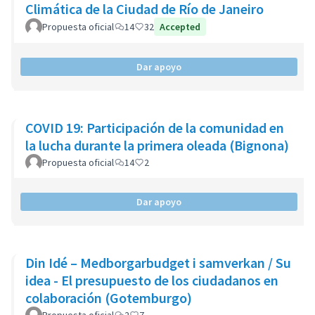
Climática de la Ciudad de Río de Janeiro
Propuesta oficial
14
32
Accepted
Dar apoyo
COVID 19: Participación de la comunidad en
la lucha durante la primera oleada (Bignona)
Propuesta oficial
14
2
Dar apoyo
Din Idé – Medborgarbudget i samverkan / Su
idea - El presupuesto de los ciudadanos en
colaboración (Gotemburgo)