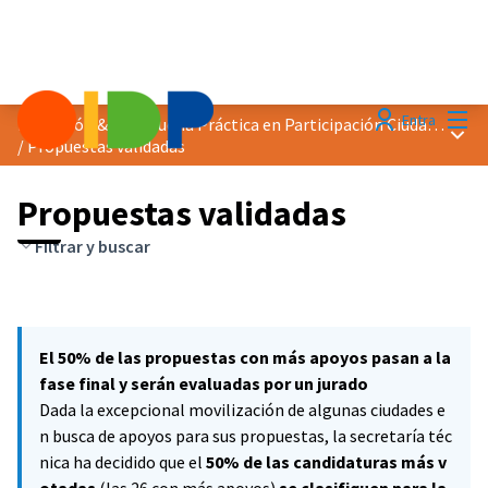
Menú
Entra
Distinción &quot;Buena Práctica en Participación Ciudadana&quot; 2021
Menú 
/
Propuestas validadas
Propuestas validadas
Filtrar y buscar
El 50% de las propuestas con más apoyos pasan a la
fase final y serán evaluadas por un jurado
Dada la excepcional movilización de algunas ciudades e
n busca de apoyos para sus propuestas, la secretaría téc
nica ha decidido que el
50% de las candidaturas más v