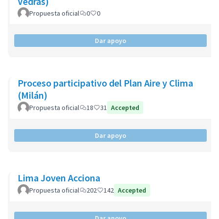
Vedras)
Propuesta oficial
0
0
Dar apoyo
Proceso participativo del Plan Aire y Clima
(Milán)
Propuesta oficial
18
31
Accepted
Dar apoyo
Lima Joven Acciona
Propuesta oficial
202
142
Accepted
Dar apoyo