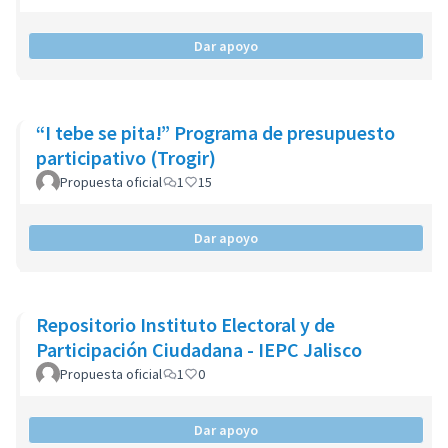
Dar apoyo
“I tebe se pita!” Programa de presupuesto
participativo (Trogir)
Propuesta oficial
1
15
Dar apoyo
Repositorio Instituto Electoral y de
Participación Ciudadana - IEPC Jalisco
Propuesta oficial
1
0
Dar apoyo