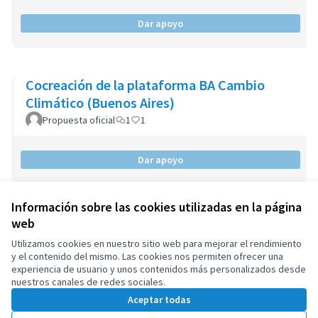
Dar apoyo
Cocreación de la plataforma BA Cambio
Climático (Buenos Aires)
Propuesta oficial
1
1
Dar apoyo
Información sobre las cookies utilizadas en la página
web
Términos y condiciones de uso
Configuración de cookies
Utilizamos cookies en nuestro sitio web para mejorar el rendimiento
OIDP en X
OIDP en Facebook
OIDP en YouTube
y el contenido del mismo. Las cookies nos permiten ofrecer una
experiencia de usuario y unos contenidos más personalizados desde
(Enlace externo)
(Enlace externo)
(Enlace externo)
Castellano
nuestros canales de redes sociales.
Choose language
Choisir la langue
Elegir el idioma
Aceptar todas