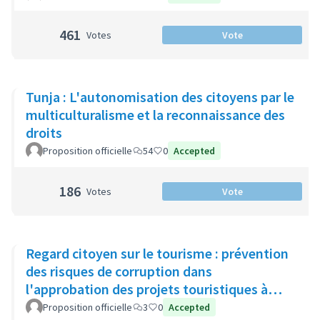
461
Votes
Vote
Tunja : L'autonomisation des citoyens par le
multiculturalisme et la reconnaissance des
droits
Proposition officielle
54
0
Accepted
186
Votes
Vote
Regard citoyen sur le tourisme : prévention
des risques de corruption dans
l'approbation des projets touristiques à
impact environnemental sur la Rivi
Proposition officielle
3
0
Accepted