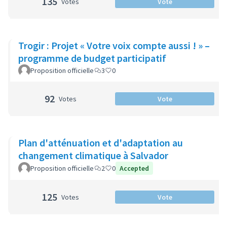
135
Votes
Vote
Trogir : Projet « Votre voix compte aussi ! » –
programme de budget participatif
Proposition officielle
3
0
92
Votes
Vote
Plan d'atténuation et d'adaptation au
changement climatique à Salvador
Proposition officielle
2
0
Accepted
125
Votes
Vote