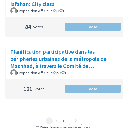
Isfahan: City class
Proposition officielle
3
0
84
Votes
Vote
Planification participative dans les
périphéries urbaines de la métropole de
Mashhad, à travers le Comité de
coordination des limites de la ville
Proposition officielle
57
0
121
Votes
Vote
1
2
3
Résultats par page :
50