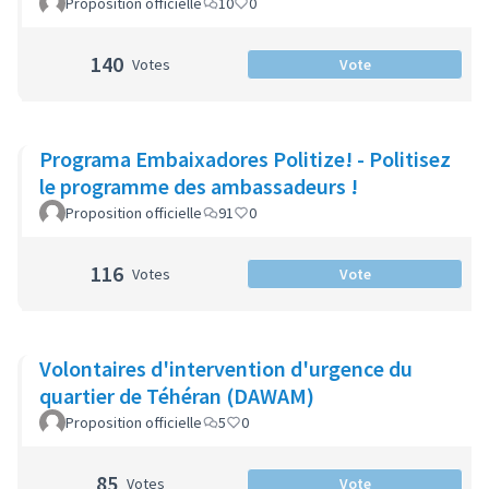
Proposition officielle
10
0
140
Votes
Vote
Programa Embaixadores Politize! - Politisez
le programme des ambassadeurs !
Proposition officielle
91
0
116
Votes
Vote
Volontaires d'intervention d'urgence du
quartier de Téhéran (DAWAM)
Proposition officielle
5
0
85
Votes
Vote