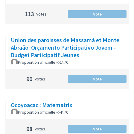
113
Votes
Vote
Union des paroisses de Massamá et Monte
Abraão: Orçamento Participativo Jovem -
Budget Participatif Jeunes
Proposition officielle
1
0
90
Votes
Vote
Ocoyoacac : Matematrix
Proposition officielle
4
0
98
Votes
Vote