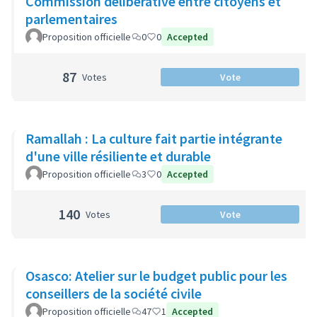
Commission délibérative entre citoyens et
parlementaires
Proposition officielle
0
0
Accepted
87
Votes
Vote
Ramallah : La culture fait partie intégrante
d'une ville résiliente et durable
Proposition officielle
3
0
Accepted
140
Votes
Vote
Osasco: Atelier sur le budget public pour les
conseillers de la société civile
Proposition officielle
47
1
Accepted