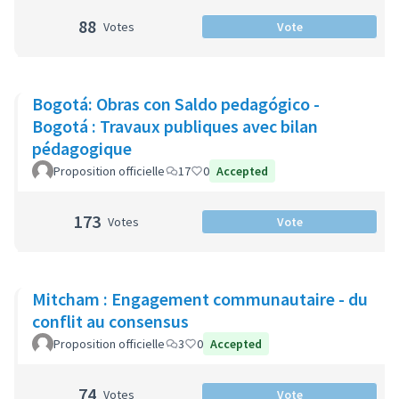
88
Votes
Vote
Bogotá: Obras con Saldo pedagógico -
Bogotá : Travaux publiques avec bilan
pédagogique
Proposition officielle
17
0
Accepted
173
Votes
Vote
Mitcham : Engagement communautaire - du
conflit au consensus
Proposition officielle
3
0
Accepted
74
Votes
Vote