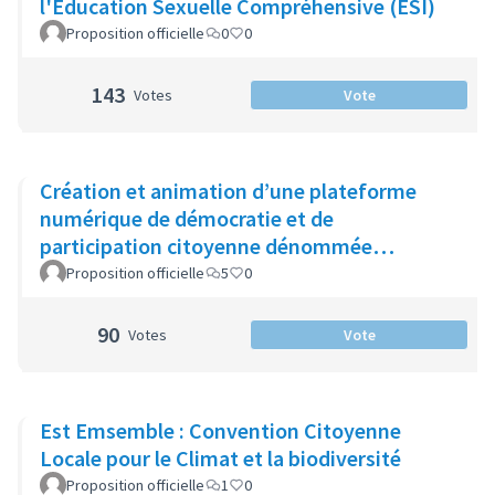
l'Education Sexuelle Compréhensive (ESI)
Proposition officielle
0
0
143
Votes
Vote
Création et animation d’une plateforme
numérique de démocratie et de
participation citoyenne dénommée
Communes+ au Bénin
Proposition officielle
5
0
90
Votes
Vote
Est Emsemble : Convention Citoyenne
Locale pour le Climat et la biodiversité
Proposition officielle
1
0