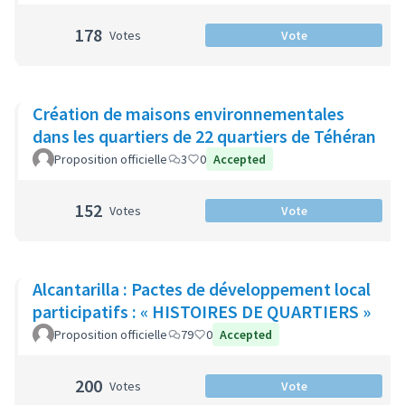
178
Votes
Vote
Création de maisons environnementales
dans les quartiers de 22 quartiers de Téhéran
Proposition officielle
3
0
Accepted
152
Votes
Vote
Alcantarilla : Pactes de développement local
participatifs : « HISTOIRES DE QUARTIERS »
Proposition officielle
79
0
Accepted
200
Votes
Vote