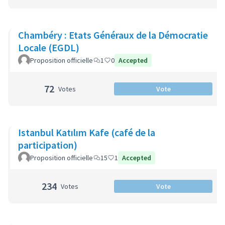
Chambéry : Etats Généraux de la Démocratie
Locale (EGDL)
Proposition officielle
1
0
Accepted
72
Votes
Vote
Istanbul Katılım Kafe (café de la
participation)
Proposition officielle
15
1
Accepted
234
Votes
Vote