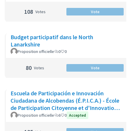
108
Votes
Vote
Budget participatif dans le North
Lanarkshire
Proposition officielle
0
0
80
Votes
Vote
Escuela de Participación e Innovación
Ciudadana de Alcobendas (É.P.I.C.A.) - École
de Participation Citoyenne et d'Innovation
d'Alcobendas
Proposition officielle
6
0
Accepted