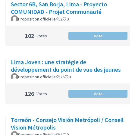
Sector 6B, San Borja, Lima - Proyecto
COMUNIDAD - Projet Communauté
Proposition officielle
2
0
102
Votes
Vote
Lima Joven : une stratégie de
développement du point de vue des jeunes
Proposition officielle
26
0
126
Votes
Vote
Torreón - Consejo Visión Metrópoli / Conseil
Vision Métropolis
Proposition officielle
4
0