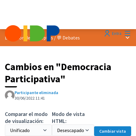
Menú
Entra
Menú 
Discusion de conceptos
/
💬 Debates
Cambios en "Democracia
Participativa"
Participante eliminada
30/06/2022 11:41
Comparar el modo
Modo de vista
de visualización:
HTML:
Cambiar vista