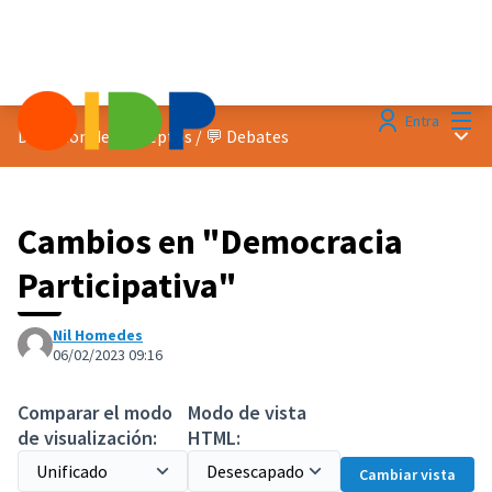
Menú
Entra
Menú 
Discusion de conceptos
/
💬 Debates
Cambios en "Democracia
Participativa"
Nil Homedes
06/02/2023 09:16
Comparar el modo
Modo de vista
de visualización:
HTML:
Cambiar vista