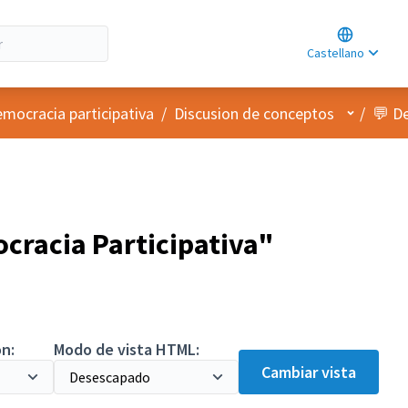
Choose lan
Choisir la l
Castellano
Elegir el id
Menú de 
emocracia participativa
/
Discusion de conceptos
/
💬 D
racia Participativa"
n:
Modo de vista HTML:
Cambiar vista