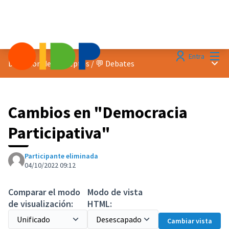
Menú
Entra
Menú 
Discusion de conceptos
/
💬 Debates
Cambios en "Democracia
Participativa"
Participante eliminada
04/10/2022 09:12
Comparar el modo
Modo de vista
de visualización:
HTML:
Cambiar vista