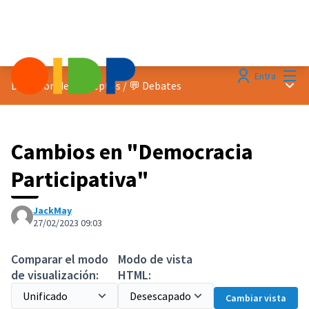
Menú
Entra
Menú 
Discusion de conceptos
/
💬 Debates
Cambios en "Democracia
Participativa"
JackMay
27/02/2023 09:03
Comparar el modo
Modo de vista
de visualización:
HTML:
Cambiar vista