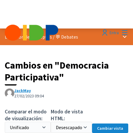
Menú
Entra
Menú 
Discusion de conceptos
/
💬 Debates
Cambios en "Democracia
Participativa"
JackMay
27/02/2023 09:04
Comparar el modo
Modo de vista
de visualización:
HTML:
Cambiar vista