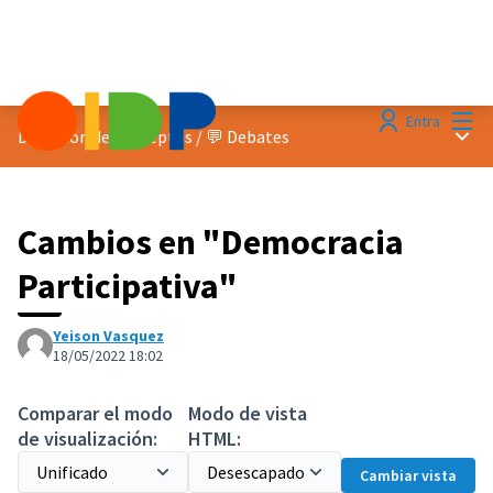
Menú
Entra
Menú 
Discusion de conceptos
/
💬 Debates
Cambios en "Democracia
Participativa"
Yeison Vasquez
18/05/2022 18:02
Comparar el modo
Modo de vista
de visualización:
HTML:
Cambiar vista