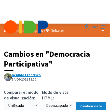
Menú
Entra
Menú 
Discusion de conceptos
/
💬 Debates
Cambios en "Democracia
Participativa"
Benildo Francisco
14/06/2022 12:15
Comparar el modo
Modo de vista
de visualización:
HTML:
Cambiar vista