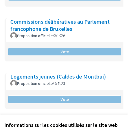
Commissions délibératives au Parlement
francophone de Bruxelles
Proposition officielle
1
6
Vote
Logements jeunes (Caldes de Montbui)
Proposition officielle
4
3
Vote
Informations sur les cookies utilisés sur le site web
Conditions d'utilisation