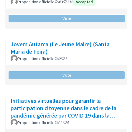
Proposition officielle
63
278
Accepted
Vote
Jovem Autarca (Le Jeune Maire) (Santa
Maria de Feira)
Proposition officielle
2
2
Vote
Initiatives virtuelles pour garantir la
participation citoyenne dans le cadre de la
pandémie générée par COVID 19 dans la
municipalité de Chía
Proposition officielle
11
9