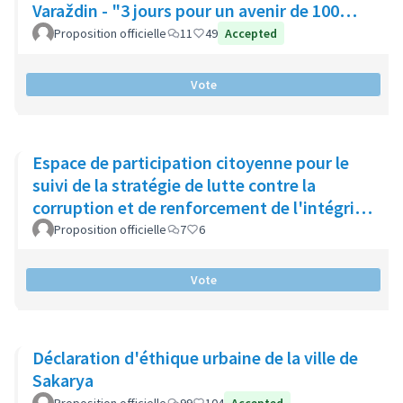
Varaždin - "3 jours pour un avenir de 100
ans".
Proposition officielle
11
49
Accepted
Vote
Espace de participation citoyenne pour le
suivi de la stratégie de lutte contre la
corruption et de renforcement de l'intégrité
publique (Catalogne)
Proposition officielle
7
6
Vote
Déclaration d'éthique urbaine de la ville de
Sakarya