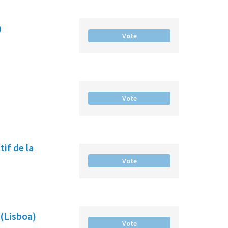
)
Vote
Vote
if de la
Vote
 (Lisboa)
Vote