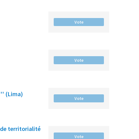
Vote
Vote
'' (Lima)
Vote
e territorialité
Vote