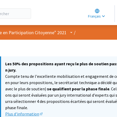
Choose lang
Choisir la la
Français
Elegir el idi
Menu utilisateur
e en Participation Citoyenne" 2021
/
Les 50% des propositions ayant reçu le plus de soutien pass
n jury.
Compte tenu de l'excellente mobilisation et engagement de cer
en pour leurs propositions, le secrétariat technique a décidé q
avec le plus de soutien)
se qualifient pour la phase finale
. Ce
ons qui seront évaluées par un jury international d'experts qui
urra sélectionner 4 des propositions écartées qui seront évalué
phase finale.
Plus d'information