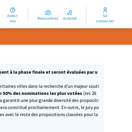
uage
Aidez-
Se
ngue
Rencontres
Activité
moi
connecter
oma
ent à la phase finale et seront évaluées par u
taines villes dans la recherche d'un majeur souti
ue
50% des nominations les plus votées
(les 26
la garantit une plus grande diversité des propositi
 sera constitué prochainement. En outre, le jury po
es avec le reste des propositions classées pour la