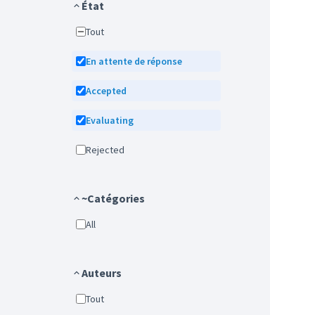
État
Tout
En attente de réponse
Accepted
Evaluating
Rejected
~Catégories
All
Auteurs
Tout