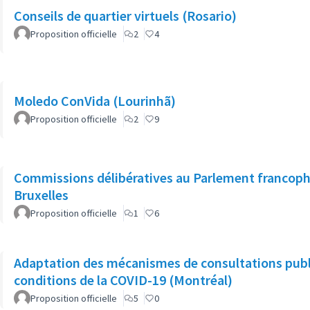
Conseils de quartier virtuels (Rosario)
Proposition officielle
2
4
Moledo ConVida (Lourinhã)
Proposition officielle
2
9
Commissions délibératives au Parlement francop
Bruxelles
Proposition officielle
1
6
Adaptation des mécanismes de consultations pub
conditions de la COVID-19 (Montréal)
Proposition officielle
5
0