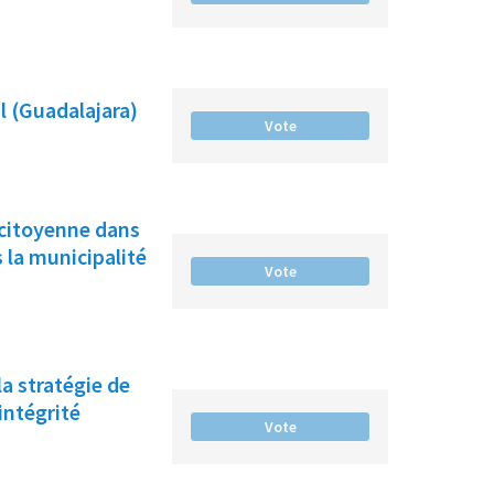
l (Guadalajara)
Vote
n citoyenne dans
 la municipalité
Vote
la stratégie de
intégrité
Vote