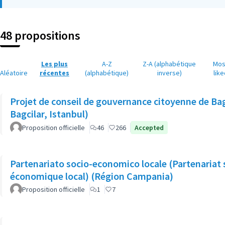
(Lien externe)
48 propositions
Les plus
A-Z
Z-A (alphabétique
Mos
Aléatoire
récentes
(alphabétique)
inverse)
like
Projet de conseil de gouvernance citoyenne de Bagc
Bagcilar, Istanbul)
Proposition officielle
46
266
Accepted
Partenariato socio-economico locale (Partenariat 
économique local) (Région Campania)
Proposition officielle
1
7