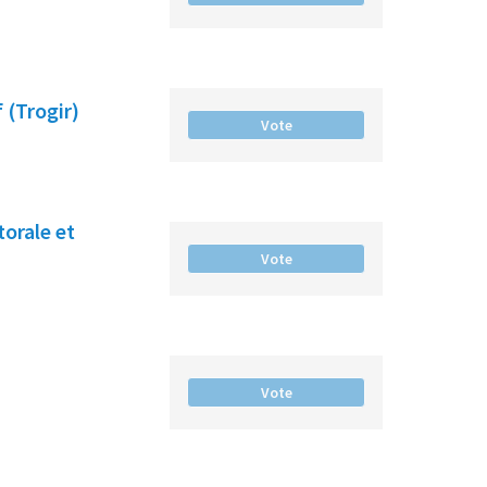
 (Trogir)
Vote
torale et
Vote
Vote