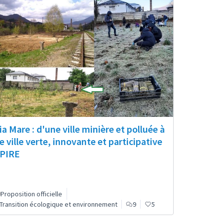
ia Mare : d'une ville minière et polluée à
e ville verte, innovante et participative
SPIRE
Proposition officielle
Transition écologique et environnement
9
5