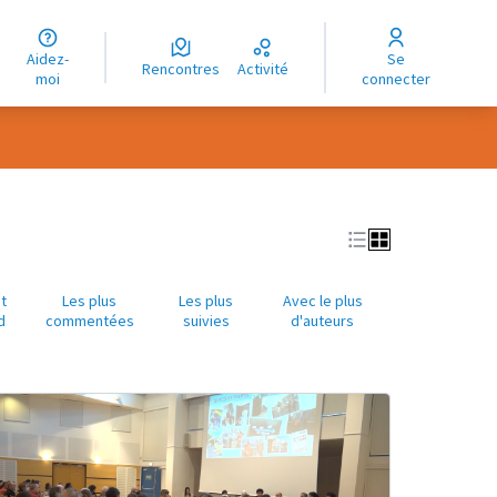
uage
Aidez-
Se
ngue
Rencontres
Activité
moi
connecter
oma
t
Les plus
Les plus
Avec le plus
d
commentées
suivies
d'auteurs