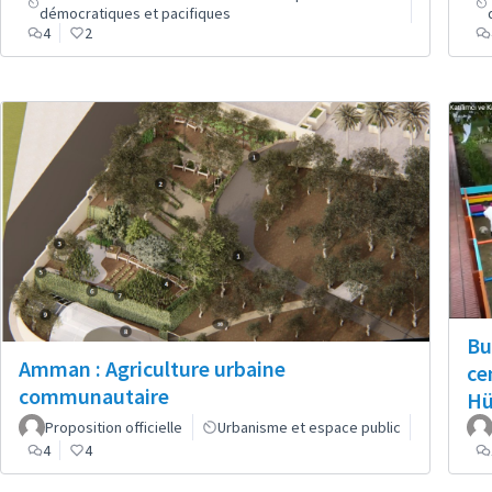
démocratiques et pacifiques
4
2
Bu
Amman : Agriculture urbaine
ce
communautaire
Hü
Proposition officielle
Urbanisme et espace public
4
4