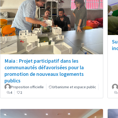
Su
in
Maia : Projet participatif dans les
communautés défavorisées pour la
promotion de nouveaux logements
publics
Proposition officielle
Urbanisme et espace public
4
2