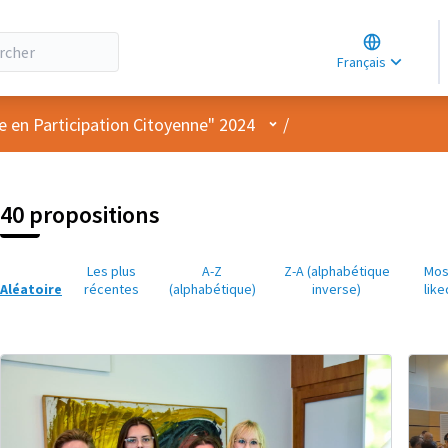
Choose lang
Choisir la la
Français
Elegir el idi
Menu utilisateur
e en Participation Citoyenne" 2024
/
40 propositions
Les plus
A-Z
Z-A (alphabétique
Mos
Aléatoire
récentes
(alphabétique)
inverse)
like