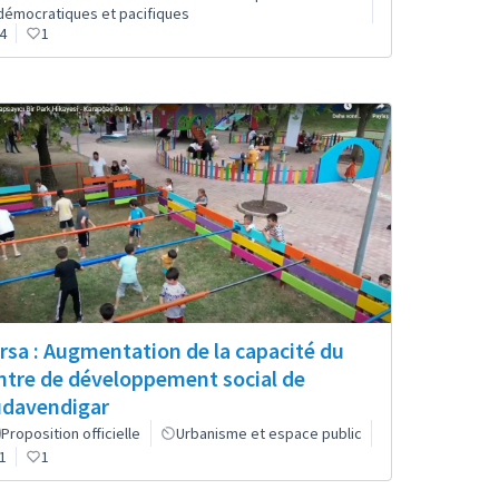
démocratiques et pacifiques
4
1
rsa : Augmentation de la capacité du
ntre de développement social de
davendigar
Proposition officielle
Urbanisme et espace public
1
1