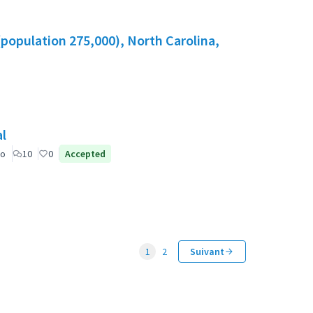
population 275,000), North Carolina,
al
co
10
0
Accepted
1
2
Suivant