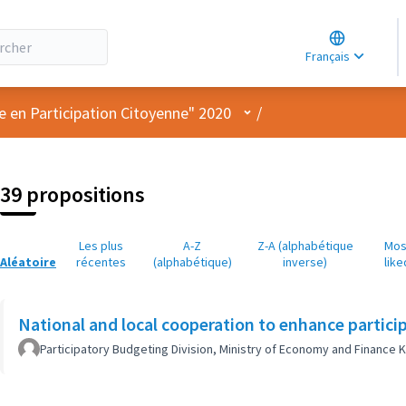
Choose lang
Choisir la la
Français
Elegir el idi
Menu utilisateur
e en Participation Citoyenne" 2020
/
39 propositions
Les plus
A-Z
Z-A (alphabétique
Mos
Aléatoire
récentes
(alphabétique)
inverse)
like
National and local cooperation to enhance partici
Participatory Budgeting Division, Ministry of Economy and Finance 