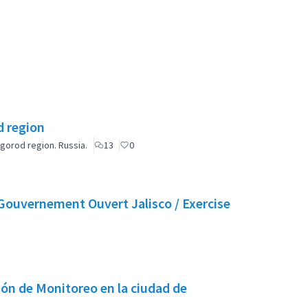
d region
vgorod region. Russia.
13
0
e Gouvernement Ouvert Jalisco / Exercise
ión de Monitoreo en la ciudad de