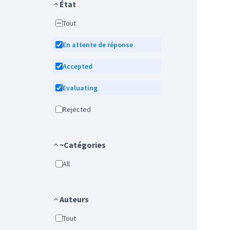
État
Tout
En attente de réponse
Accepted
Evaluating
Rejected
~Catégories
All
Auteurs
Tout