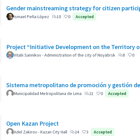
Gender mainstreaming strategy for citizen partici
Ismael Peña-López
10
0
Accepted
Project “Initiative Development on the Territory 
Vitalii Sannikov - Administration of the city of Noyabrsk
8
0
Sistema metropolitano de promoción y gestión de 
Municipalidad Metropolitana de Lima
21
0
Accepted
Open Kazan Project
Adel Zakirov - Kazan City Hall
24
3
Accepted