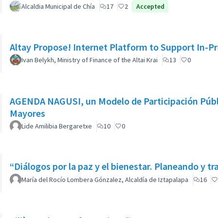
Alcaldia Municipal de Chía
17
2
Accepted
Altay Propose! Internet Platform to Support In-Pr
Ivan Belykh, Ministry of Finance of the Altai Krai
13
0
AGENDA NAGUSI, un Modelo de Participación Públic
Mayores
Lide Amilibia Bergaretxe
10
0
“Diálogos por la paz y el bienestar. Planeando y t
María del Rocío Lombera Gónzalez, Alcaldía de Iztapalapa
16