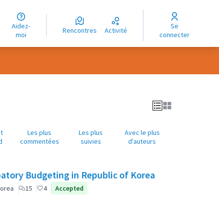
uage
Aidez-
Se
ngue
Rencontres
Activité
moi
connecter
oma
t
Les plus
Les plus
Avec le plus
d
commentées
suivies
d'auteurs
patory Budgeting in Republic of Korea
Korea
15
4
Accepted