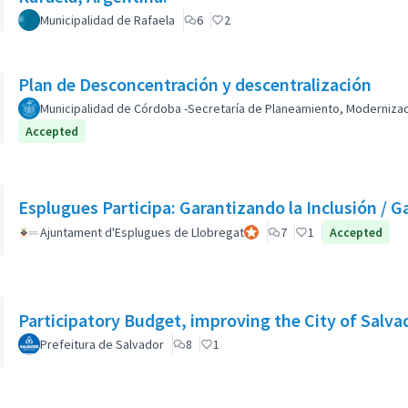
Municipalidad de Rafaela
6
2
Plan de Desconcentración y descentralización
Municipalidad de Córdoba -Secretaría de Planeamiento, Modernizaci
Accepted
Esplugues Participa: Garantizando la Inclusión / Ga
Ajuntament d'Esplugues de Llobregat
Participant officiel
7
1
Accepted
Participatory Budget, improving the City of Salvad
Prefeitura de Salvador
8
1