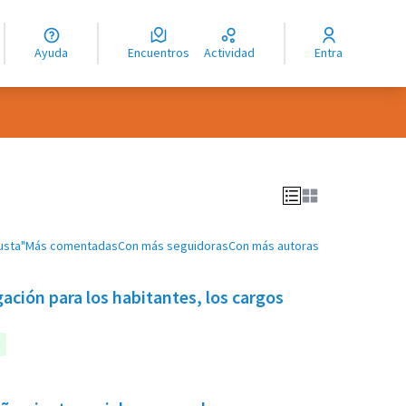
guage
angue
Ayuda
Encuentros
Actividad
Entra
ioma
usta"
Más comentadas
Con más seguidoras
Con más autoras
ación para los habitantes, los cargos