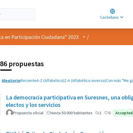
Choose lan
Choisir la l
Castellano
Elegir el id
Menú de usuario
ca en Participación Ciudadana" 2023
/
86 propuestas
Aleatorio
Reciente
A-Z (Alfabético)
Z-A (Alfabético inverso)
Con más "Me g
La democracia participativa en Suresnes, una oblig
electos y los servicios
Propuesta oficial
Hasta 50.000 habitantes
1
0
Accepted