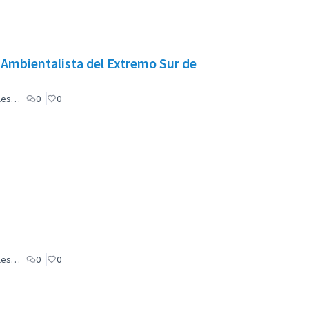
 Ambientalista del Extremo Sur de
ales…
0
0
ales…
0
0