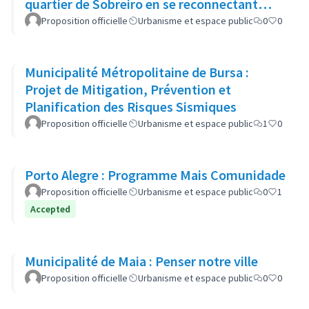
quartier de Sobreiro en se reconnectant
avec la nature grâce au design
Proposition officielle
Urbanisme et espace public
0
0
Municipalité Métropolitaine de Bursa :
Projet de Mitigation, Prévention et
Planification des Risques Sismiques
Proposition officielle
Urbanisme et espace public
1
0
Porto Alegre : Programme Mais Comunidade
Proposition officielle
Urbanisme et espace public
0
1
Accepted
Municipalité de Maia : Penser notre ville
Proposition officielle
Urbanisme et espace public
0
0