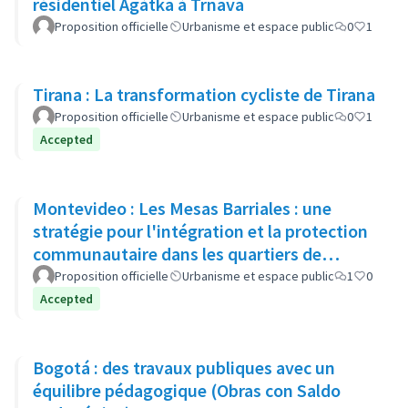
résidentiel Agátka à Trnava
Proposition officielle
Urbanisme et espace public
0
1
Tirana : La transformation cycliste de Tirana
Proposition officielle
Urbanisme et espace public
0
1
Accepted
Montevideo : Les Mesas Barriales : une
stratégie pour l'intégration et la protection
communautaire dans les quartiers de
Montevideo
Proposition officielle
Urbanisme et espace public
1
0
Accepted
Bogotá : des travaux publiques avec un
équilibre pédagogique (Obras con Saldo