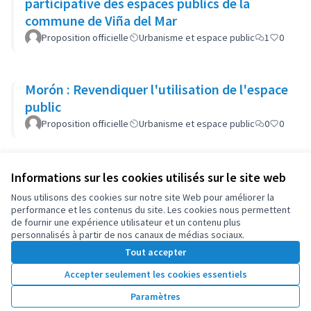
participative des espaces publics de la
commune de Viña del Mar
Proposition officielle
Urbanisme et espace public
1
0
Morón : Revendiquer l'utilisation de l'espace
public
Proposition officielle
Urbanisme et espace public
0
0
Informations sur les cookies utilisés sur le site web
Conditions d'utilisation
Paramètres des cookies
Nous utilisons des cookies sur notre site Web pour améliorer la
OIDP sur X
OIDP sur Facebook
OIDP sur YouTube
performance et les contenus du site. Les cookies nous permettent
de fournir une expérience utilisateur et un contenu plus
(Lien externe)
(Lien externe)
(Lien externe)
Français
personnalisés à partir de nos canaux de médias sociaux.
Choose language
Choisir la langue
Elegir el idioma
Tout accepter
Accepter seulement les cookies essentiels
Licence Cre
(Lien extern
Paramètres
(Lien externe)
Site réalisé grâce au
logiciel libre Decidim
.