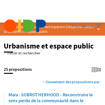
Menu
Se connecter
Prix « Bonne Pratique en Participation Citoyenne » 2025
/
Menu 
Urbanisme et espace public
Urbanisme et espace public
Filtrer et rechercher
25 propositions
Classement des propositions par :
Maia : SOBROTHERHOOD - Reconstruire le
sens perdu de la communauté dans le