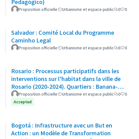
Pedagógico)
Proposition officielle
Urbanisme et espace public
0
0
Salvador : Comité Local du Programme
Caminho Legal
Proposition officielle
Urbanisme et espace public
6
0
Rosario : Processus participatifs dans les
interventions sur l'habitat dans la ville de
Rosario (2020-2024). Quartiers : Banana-
Cordon Ayacucho-Cullen
Proposition officielle
Urbanisme et espace public
0
0
Accepted
Bogotá : Infrastructure avec un But en
Action : un Modèle de Transformation