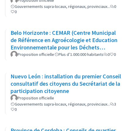
Proposition officielle
Gouvernements supra-locaux, régionaux, provinciaux...
0
0
Belo Horizonte : CEMAR (Centre Municipal
de Référence en Agroécologie et Education
Environnementale pour les Déchets
Organiques)
Proposition officielle
Plus d’1.000.000 habitants
0
0
Nuevo León : installation du premier Conseil
consultatif des citoyens du Secrétariat de la
participation citoyenne
Proposition officielle
Gouvernements supra-locaux, régionaux, provinciaux...
3
0
Province de Cordoba : Conseils de quartier