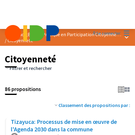
Menu
Se connecter
Prix &quot;Bonne Pratique en Participation Citoyenne&quot; 2023
Menu 
/
Citoyenneté
Citoyenneté
Filtrer et rechercher
86 propositions
Classement des propositions par :
Tizayuca: Processus de mise en œuvre de
l'Agenda 2030 dans la commune