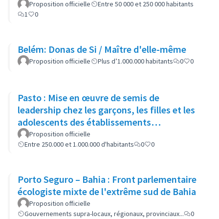
(CCCLS d'Oeiras)
Proposition officielle
Entre 50 000 et 250 000 habitants
1
0
Belém: Donas de Si / Maître d'elle-même
Proposition officielle
Plus d’1.000.000 habitants
0
0
Pasto : Mise en œuvre de semis de
leadership chez les garçons, les filles et les
adolescents des établissements
d'enseignement ruraux et des actions c
Proposition officielle
Entre 250.000 et 1.000.000 d'habitants
0
0
Porto Seguro – Bahia : Front parlementaire
écologiste mixte de l'extrême sud de Bahia
Proposition officielle
Gouvernements supra-locaux, régionaux, provinciaux...
0