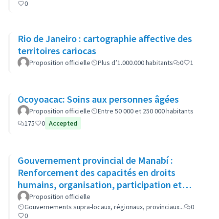
0
Rio de Janeiro : cartographie affective des
territoires cariocas
Proposition officielle
Plus d’1.000.000 habitants
0
1
Ocoyoacac: Soins aux personnes âgées
Proposition officielle
Entre 50 000 et 250 000 habitants
175
0
Accepted
Gouvernement provincial de Manabí :
Renforcement des capacités en droits
humains, organisation, participation et
gestion locale de 300 femmes
Proposition officielle
Gouvernements supra-locaux, régionaux, provinciaux...
0
0