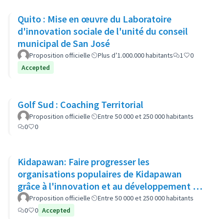
Quito : Mise en œuvre du Laboratoire
d'innovation sociale de l'unité du conseil
municipal de San José
Proposition officielle
Plus d’1.000.000 habitants
1
0
Accepted
Golf Sud : Coaching Territorial
Proposition officielle
Entre 50 000 et 250 000 habitants
0
0
Kidapawan: Faire progresser les
organisations populaires de Kidapawan
grâce à l'innovation et au développement du
capital social (APOKIDS )
Proposition officielle
Entre 50 000 et 250 000 habitants
0
0
Accepted