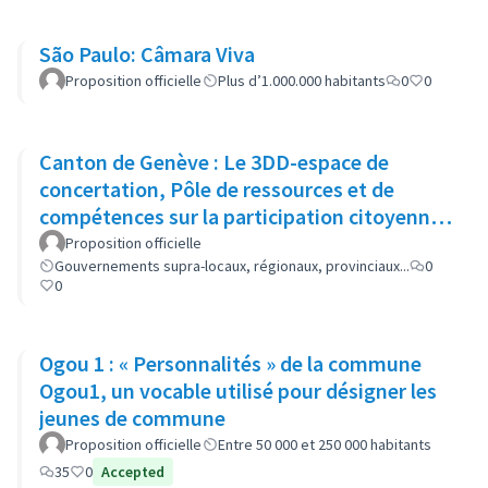
São Paulo: Câmara Viva
Proposition officielle
Plus d’1.000.000 habitants
0
0
Canton de Genève : Le 3DD-espace de
concertation, Pôle de ressources et de
compétences sur la participation citoyenne
et la coopération
Proposition officielle
Gouvernements supra-locaux, régionaux, provinciaux...
0
0
Ogou 1 : « Personnalités » de la commune
Ogou1, un vocable utilisé pour désigner les
jeunes de commune
Proposition officielle
Entre 50 000 et 250 000 habitants
35
0
Accepted