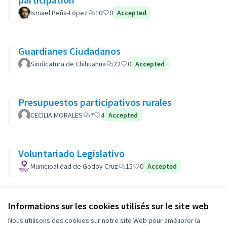
Ismael Peña-López
10
0
Accepted
Guardianes Ciudadanos
Sindicatura de Chihuahua
22
0
Accepted
Presupuestos participativos rurales
CECILIA MORALES
7
4
Accepted
Voluntariado Legislativo
Municipalidad de Godoy Cruz
15
0
Accepted
Informations sur les cookies utilisés sur le site web
Conditions d'utilisation
Paramètres des cookies
Nous utilisons des cookies sur notre site Web pour améliorer la
OIDP sur X
OIDP sur Facebook
OIDP sur YouTube