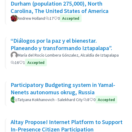
Durham (population 275,000), North
Carolina, The United States of America
Andrew Holland
17
0
Accepted
“Diálogos por la paz y el bienestar.
Planeando y transformando Iztapalapa”.
María del Rocío Lombera Gónzalez, Alcaldía de Iztapalapa
16
1
Accepted
Participatory Budgeting system in Yamal-
Nenets autonomus okrug, Russia
Tatyana Kokhanovich - Salekhard City
8
0
Accepted
Altay Propose! Internet Platform to Support
In-Presence Citizen Participation