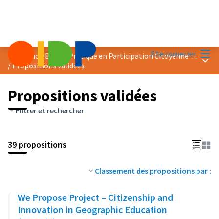
Menu
Se connecter
Prix &quot;Bonne Pratique en Participation Citoyenne&quot; 2020
Menu 
/
Propositions validées
Propositions validées
Filtrer et rechercher
39 propositions
Classement des propositions par :
We Propose Project – Citizenship and
Innovation in Geographic Education