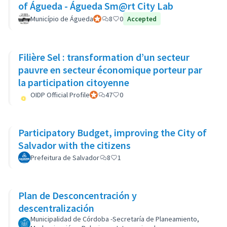
of Águeda - Águeda Sm@rt City Lab
Município de Águeda
Participant officiel
8
0
Accepted
Filière Sel : transformation d’un secteur
pauvre en secteur économique porteur par
la participation citoyenne
OIDP Official Profile
Participant officiel
47
0
Participatory Budget, improving the City of
Salvador with the citizens
Prefeitura de Salvador
8
1
Plan de Desconcentración y
descentralización
Municipalidad de Córdoba -Secretaría de Planeamiento,