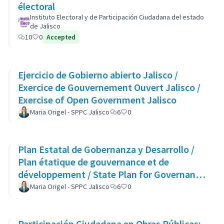
électoral
Instituto Electoral y de Participación Ciudadana del estado
de Jalisco
10
0
Accepted
Ejercicio de Gobierno abierto Jalisco /
Exercice de Gouvernement Ouvert Jalisco /
Exercise of Open Government Jalisco
Maria Origel - SPPC Jalisco
6
0
Plan Estatal de Gobernanza y Desarrollo /
Plan étatique de gouvernance et de
développement / State Plan for Governance
and Development
Maria Origel - SPPC Jalisco
6
0
Participación Ciudadana en Obras Públicas: