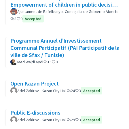
Empowerment of children in public decision
making - Autonomisation des enfants
Ajuntament de Rafelbunyol-Concejalía de Gobierno Abierto
8
0
Accepted
Programme Annuel d’Investissement
Communal Participatif (PAI Participatif de la
ville de Sfax / Tunisie)
Med Wajdi Aydi
15
0
Open Kazan Project
Adel Zakirov - Kazan City Hall
24
3
Accepted
Public E-discussions
Adel Zakirov - Kazan City Hall
29
3
Accepted